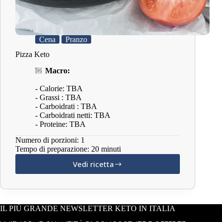
Cena
Pranzo
Pizza Keto
Macro:
- Calorie: TBA
- Grassi : TBA
- Carboidrati : TBA
- Carboidrati netti: TBA
- Proteine: TBA
Numero di porzioni: 1
Tempo di preparazione: 20 minuti
Vedi ricetta
Pizza
Keto
IL PIÙ GRANDE NEWSLETTER KETO IN ITALIA