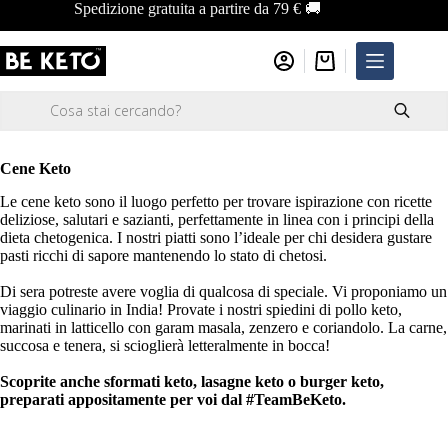
Salta
Spedizione gratuita a partire da 79 € 🚚
al
contenuto
Carrello
Ricerca
prodotti
Cene Keto
Le cene keto sono il luogo perfetto per trovare ispirazione con ricette
deliziose, salutari e sazianti, perfettamente in linea con i principi della
dieta chetogenica. I nostri piatti sono l’ideale per chi desidera gustare
pasti ricchi di sapore mantenendo lo stato di chetosi.
Di sera potreste avere voglia di qualcosa di speciale. Vi proponiamo un
viaggio culinario in India! Provate i nostri spiedini di pollo keto,
marinati in latticello con garam masala, zenzero e coriandolo. La carne,
succosa e tenera, si scioglierà letteralmente in bocca!
Scoprite anche sformati keto, lasagne keto o burger keto,
preparati appositamente per voi dal #TeamBeKeto.