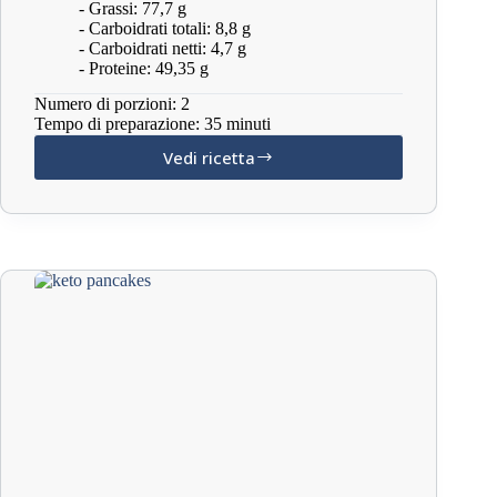
- Grassi: 77,7 g
- Carboidrati totali: 8,8 g
- Carboidrati netti: 4,7 g
- Proteine: 49,35 g
Numero di porzioni: 2
Tempo di preparazione: 35 minuti
Vedi ricetta
Gratin
a
basso
contenuto
di
carboidrati