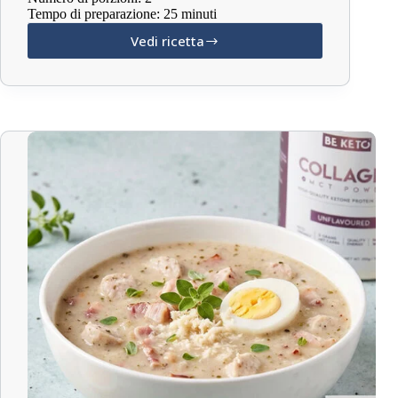
Tempo di preparazione: 25 minuti
Vedi ricetta
Keto
Cotoletta
Polacca
di
Maiale