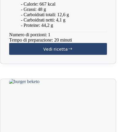
- Calorie: 667 kcal
- Grassi: 48 g
- Carboidrati totali: 12,6 g
- Carboidrati netti: 4,1 g
- Proteine: 44,2 g
Numero di porzioni: 1
Tempo di preparazione: 20 minuti
Vedi ricetta
Frittelle
di
zucchine
keto