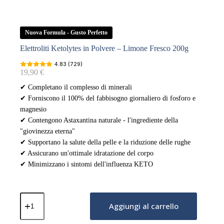
Nuova Formula - Gusto Perfetto
Elettroliti Ketolytes in Polvere – Limone Fresco 200g
4.83 (729)
19,90
€
✔ Completano il complesso di minerali
✔ Forniscono il 100% del fabbisogno giornaliero di fosforo e
magnesio
✔ Contengono Astaxantina naturale - l'ingrediente della
"giovinezza eterna"
✔ Supportano la salute della pelle e la riduzione delle rughe
✔ Assicurano un'ottimale idratazione del corpo
✔ Minimizzano i sintomi dell'influenza KETO
Elettroliti
Ketolytes
Aggiungi al carrello
in
Polvere