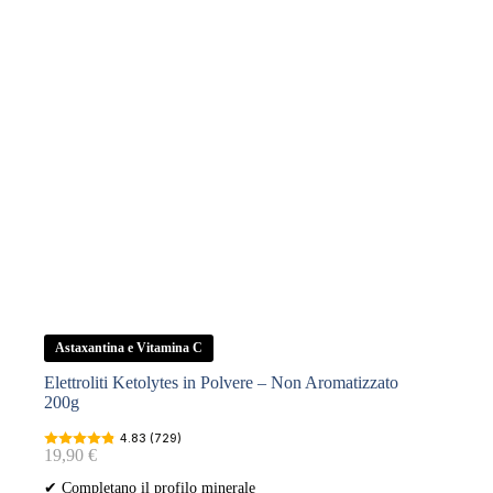
Astaxantina e Vitamina C
Elettroliti Ketolytes in Polvere – Non Aromatizzato
200g
4.83 (729)
19,90
€
✔ Completano il profilo minerale