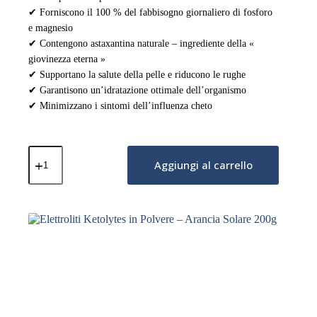
✔ Forniscono il 100 % del fabbisogno giornaliero di fosforo
e magnesio
✔ Contengono astaxantina naturale – ingrediente della «
giovinezza eterna »
✔ Supportano la salute della pelle e riducono le rughe
✔ Garantisono un’idratazione ottimale dell’organismo
✔ Minimizzano i sintomi dell’influenza cheto
Elettroliti
Ketolytes
Aggiungi al carrello
in
Polvere
–
Non
Aromatizzato
200g
quantità