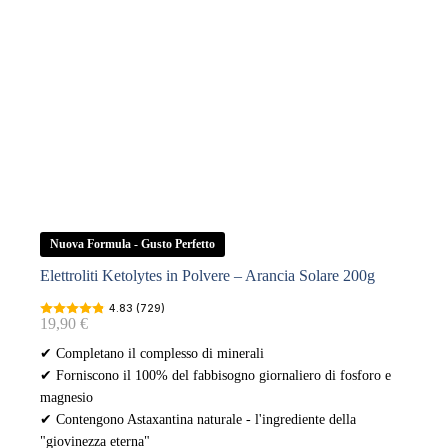
Nuova Formula - Gusto Perfetto
Elettroliti Ketolytes in Polvere – Arancia Solare 200g
4.83 (729)
19,90
€
✔ Completano il complesso di minerali
✔ Forniscono il 100% del fabbisogno giornaliero di fosforo e
magnesio
✔ Contengono Astaxantina naturale - l'ingrediente della
"giovinezza eterna"