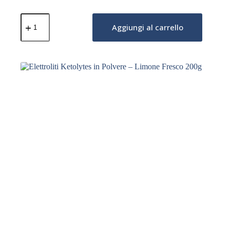
Elettroliti
Ketolytes
Aggiungi al carrello
in
Polvere
–
Ciliegia–
Fragola
200g
quantità