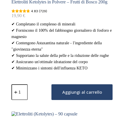
Elettroliti Ketolytes in Polvere – Frutti di Bosco 200g
4.83 (729)
19,90
€
✔ Completano il complesso di minerali
✔ Forniscono il 100% del fabbisogno giornaliero di fosforo e
magnesio
✔ Contengono Astaxantina naturale - l'ingrediente della
"giovinezza eterna"
✔ Supportano la salute della pelle e la riduzione delle rughe
✔ Assicurano un'ottimale idratazione del corpo
✔ Minimizzano i sintomi dell'influenza KETO
Elettroliti
Ketolytes
Aggiungi al carrello
in
Polvere
–
Frutti
di
Bosco
200g