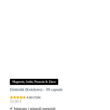
quantità
Magnesio, Sodio, Potassio & Zinco
Elettroliti (Ketolytes) – 90 capsule
4.83 (729)
18,90
€
✔ Integrano i minerali essenziali