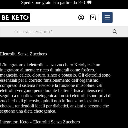
Salta
Spedizione gratuita a partire da 79 € 🚚
al
contenuto
Carrello
Ricerca
prodotti
Elettroliti Senza Zucchero
L’integratore di elettroliti senza zucchero Ketolytes è un
integratore alimentare ricco di minerali come fosforo,
magnesio, calcio, cloruro, zinco e potassio. Gli elettroliti sono
essenziali per il corretto funzionamento dell’organismo,
compreso il sistema nervoso e la funzione muscolare. Gli
elettroliti vengono persi durante l’attività fisica intensa e in
seguito a una dieta chetogenica. I nostri elettroliti sono privi di
zuccheri e di glucosio, quindi non influenzano lo stato di
chetosi, rendendoli ideali per diabetici, anziani e persone che
seguono una dieta chetogenica.
Integratori Keto
»
Elettroliti Senza Zucchero