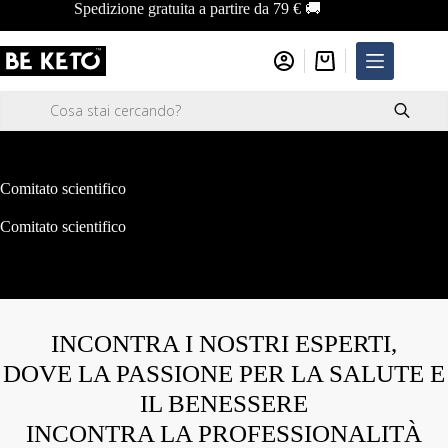
Salta
Spedizione gratuita a partire da 79 € 🚚
al
contenuto
Carrello
Ricerca
prodotti
Comitato scientifico
Comitato scientifico
INCONTRA I NOSTRI ESPERTI,
DOVE LA PASSIONE PER LA SALUTE E
IL BENESSERE
INCONTRA LA PROFESSIONALITÀ