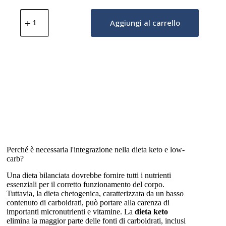
Caffè
Solubile
Aggiungi al carrello
–
Brain
Fuel
(Olio
MCT
e
Lion's
Mane)
–
Vaniglia
Francese
250g
quantità
Perché è necessaria l'integrazione nella dieta keto e low-
carb?
Una dieta bilanciata dovrebbe fornire tutti i nutrienti
essenziali per il corretto funzionamento del corpo.
Tuttavia, la dieta chetogenica, caratterizzata da un basso
contenuto di carboidrati, può portare alla carenza di
importanti micronutrienti e vitamine. La
dieta keto
elimina la maggior parte delle fonti di carboidrati, inclusi