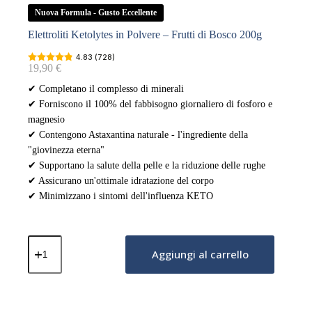
Nuova Formula - Gusto Eccellente
Elettroliti Ketolytes in Polvere – Frutti di Bosco 200g
4.83 (728)
19,90
€
✔ Completano il complesso di minerali
✔ Forniscono il 100% del fabbisogno giornaliero di fosforo e
magnesio
✔ Contengono Astaxantina naturale - l'ingrediente della
"giovinezza eterna"
✔ Supportano la salute della pelle e la riduzione delle rughe
✔ Assicurano un'ottimale idratazione del corpo
✔ Minimizzano i sintomi dell'influenza KETO
Elettroliti
Ketolytes
Aggiungi al carrello
in
Polvere
–
Frutti
di