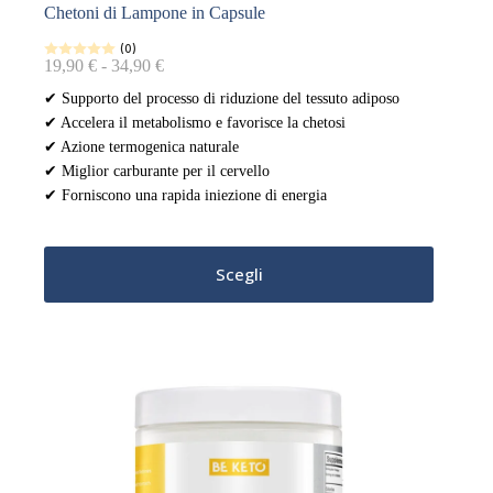
Chetoni di Lampone in Capsule
(0)
Fascia
19,90
€
-
34,90
€
di
✔ Supporto del processo di riduzione del tessuto adiposo
prezzo:
✔ Accelera il metabolismo e favorisce la chetosi
da
19,90 €
✔ Azione termogenica naturale
a
✔ Miglior carburante per il cervello
34,90 €
✔ Forniscono una rapida iniezione di energia
Questo
Scegli
prodotto
ha
più
varianti.
Le
opzioni
possono
essere
scelte
nella
pagina
del