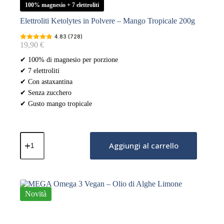
100% magnesio + 7 elettroliti
Elettroliti Ketolytes in Polvere – Mango Tropicale 200g
4.83 (728)
19,90
€
✔ 100% di magnesio per porzione
✔ 7 elettroliti
✔ Con astaxantina
✔ Senza zucchero
✔ Gusto mango tropicale
Elettroliti
Ketolytes
Aggiungi al carrello
in
Polvere
–
Mango
Tropicale
Novità
200g
quantità