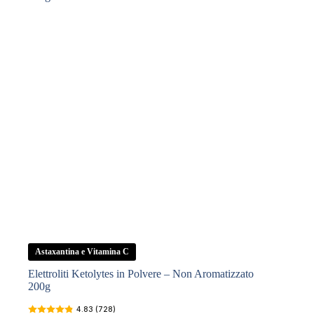
Astaxantina e Vitamina C
Elettroliti Ketolytes in Polvere – Non Aromatizzato
200g
4.83 (728)