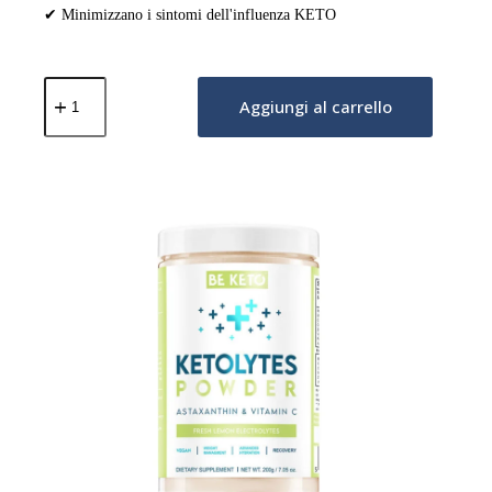
✔ Minimizzano i sintomi dell'influenza KETO
Elettroliti
Ketolytes
Aggiungi al carrello
in
Polvere
–
Ciliegia–
Fragola
200g
quantità