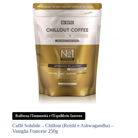
Bosco
200g
quantità
Rafforza l'Immunità e l'Equilibrio Interno
Caffè Solubile – Chillout (Reishi e Ashwagandha) –
Vaniglia Francese 250g