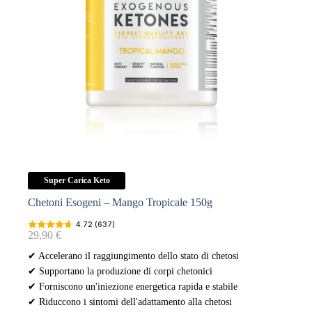
prodotto
Super Carica Keto
Chetoni Esogeni – Mango Tropicale 150g
4.72 (637)
29,90
€
✔ Accelerano il raggiungimento dello stato di chetosi
✔ Supportano la produzione di corpi chetonici
✔ Forniscono un'iniezione energetica rapida e stabile
✔ Riduccono i sintomi dell'adattamento alla chetosi