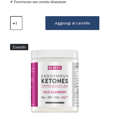
✔ Favoriscono una corretta idratazione
Chetoni
Esogeni
Aggiungi al carrello
–
Mango
Tropicale
150g
quantità
Esaurito