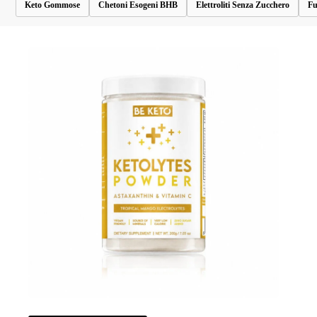
Keto Gommose
Chetoni Esogeni BHB
Elettroliti Senza Zucchero
Fu