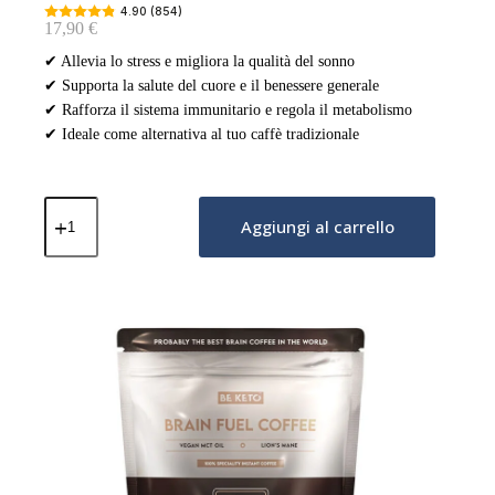
4.90 (854)
17,90
€
✔ Allevia lo stress e migliora la qualità del sonno
✔ Supporta la salute del cuore e il benessere generale
✔ Rafforza il sistema immunitario e regola il metabolismo
✔ Ideale come alternativa al tuo caffè tradizionale
Caffè
Solubile
Aggiungi al carrello
–
Chillout
(Reishi
e
Ashwagandha)
–
Vaniglia
Francese
250g
quantità