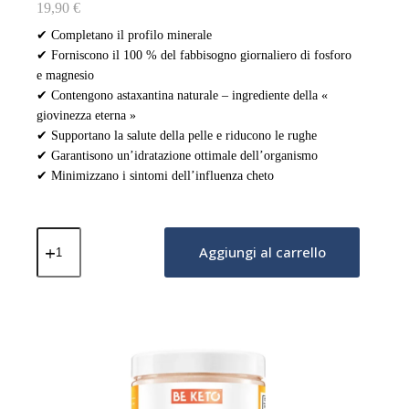
19,90
€
✔ Completano il profilo minerale
✔ Forniscono il 100 % del fabbisogno giornaliero di fosforo
e magnesio
✔ Contengono astaxantina naturale – ingrediente della «
giovinezza eterna »
✔ Supportano la salute della pelle e riducono le rughe
✔ Garantisono un’idratazione ottimale dell’organismo
✔ Minimizzano i sintomi dell’influenza cheto
Elettroliti
Ketolytes
Aggiungi al carrello
in
Polvere
–
Non
Aromatizzato
200g
quantità