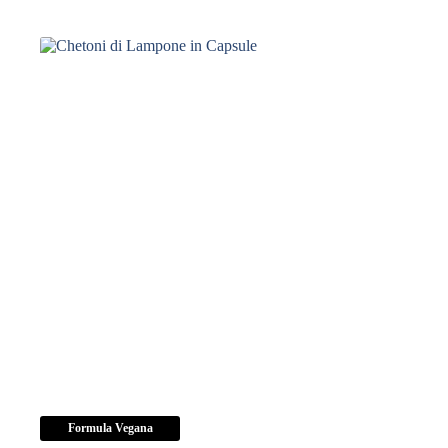
Frullato
Verde
250g
quantità
Formula Vegana