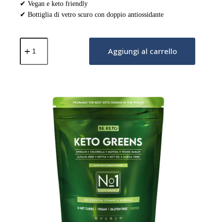
✔ Vegan e keto friendly
✔ Bottiglia di vetro scuro con doppio antiossidante
MEGA
Omega
Aggiungi al carrello
3
Vegan
–
Olio
di
Alghe
Limone
150ml
quantità