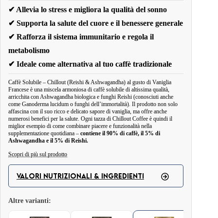
✔ Allevia lo stress e migliora la qualità del sonno
✔ Supporta la salute del cuore e il benessere generale
✔ Rafforza il sistema immunitario e regola il
metabolismo
✔ Ideale come alternativa al tuo caffè tradizionale
Caffè Solubile – Chillout (Reishi & Ashwagandha) al gusto di Vaniglia
Francese è una miscela armoniosa di caffè solubile di altissima qualità,
arricchita con Ashwagandha biologica e funghi Reishi (conosciuti anche
come Ganoderma lucidum o funghi dell’immortalità). Il prodotto non solo
affascina con il suo ricco e delicato sapore di vaniglia, ma offre anche
numerosi benefici per la salute. Ogni tazza di Chillout Coffee è quindi il
miglior esempio di come combinare piacere e funzionalità nella
supplementazione quotidiana –
contiene il 90% di caffè, il 5% di
Ashwagandha e il 5% di Reishi.
Scopri di più sul prodotto
ChillOut Caffè Istantaneo al gusto di Vaniglia Francese è la bevanda ideale
VALORI NUTRIZIONALI & INGREDIENTI
per rilassarsi in qualsiasi momento della giornata. La base del prodotto è
costituita da caffè solubile di alta qualità, che è una fonte di antiossidanti,
Altre varianti:
supportando l'organismo nella lotta contro i radicali liberi. La caffeina
contenuta nel caffè stimola la concentrazione e la vigilanza e blocca l'azione