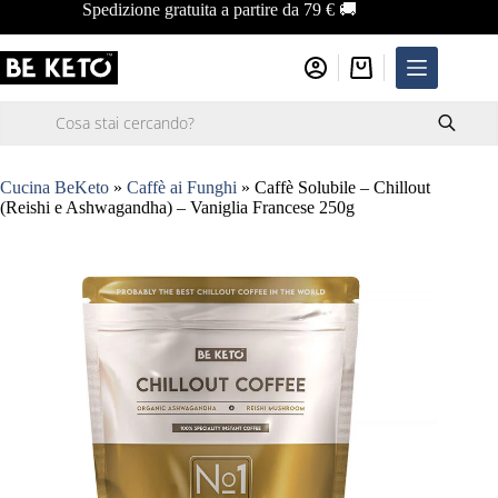
Salta
Spedizione gratuita a partire da 79 € 🚚
al
contenuto
Carrello
Ricerca
prodotti
Cucina BeKeto
»
Caffè ai Funghi
»
Caffè Solubile – Chillout
(Reishi e Ashwagandha) – Vaniglia Francese 250g