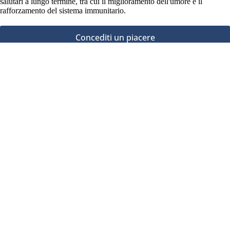
salutari a lungo termine, tra cui il miglioramento dell'umore e il
rafforzamento del sistema immunitario.
Concediti un piacere
17,90
€
Aggiungi al carrello
Domande frequenti
Quante volte al giorno si può bere questo caffè?
Quando è meglio bere il caffè?
Questa caffè contiene caffeina?
Il caffè deve essere preparato?