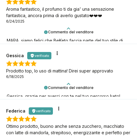
Aroma fantastico, il profumo ti da gia' una sensazione
fantastica, ancora prima di averlo gustato❤️❤️❤️
6/24/2025
Commento del venditore
MARA, siamo felici che BeKeto faccia parte del tuo stile di
vita keto!
Gessica
verificato
Prodotto top, lo uso di mattina! Direi super approvato
6/18/2025
Commento del venditore
Gessica, grazie per averci con te nel tuo percorso keto!
Siamo qui per te.
Federica
verificato
Ottimo prodotto, buono anche senza zucchero, macchiato
con latte di mandorla, strepitoso, energizzante e perfetto per