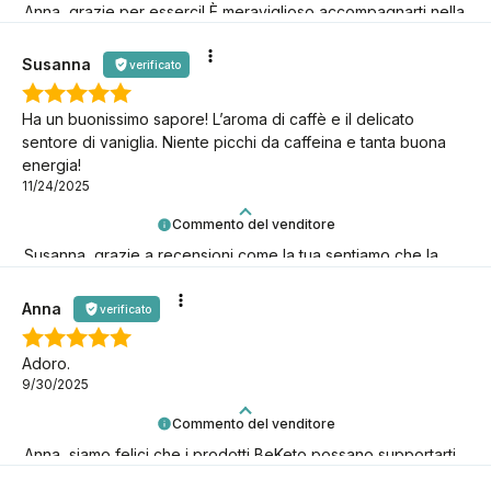
Anna, grazie per esserci! È meraviglioso accompagnarti nella
tua avventura keto.
Susanna
verificato
Ha un buonissimo sapore! L’aroma di caffè e il delicato
sentore di vaniglia. Niente picchi da caffeina e tanta buona
energia!
11/24/2025
Commento del venditore
Susanna, grazie a recensioni come la tua sentiamo che la
nostra missione keto ha davvero senso! È fantastico averti
con noi!
Anna
verificato
Adoro.
9/30/2025
Commento del venditore
Anna, siamo felici che i prodotti BeKeto possano supportarti
nel tuo viaggio keto!