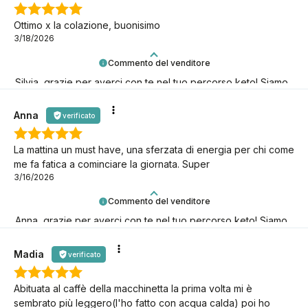
Ottimo x la colazione, buonisimo
3/18/2026
Commento del venditore
Silvia, grazie per averci con te nel tuo percorso keto! Siamo
qui per te.
Anna
verificato
La mattina un must have, una sferzata di energia per chi come
me fa fatica a cominciare la giornata. Super
3/16/2026
Commento del venditore
Anna, grazie per averci con te nel tuo percorso keto! Siamo
qui per te.
Madia
verificato
Abituata al caffè della macchinetta la prima volta mi è
sembrato più leggero(l'ho fatto con acqua calda) poi ho