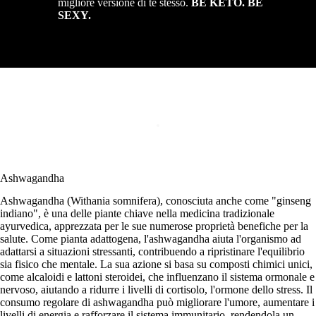
migliore versione di te stesso.
BE KETO. BE
SEXY.
Ashwagandha
Ashwagandha (Withania somnifera), conosciuta anche come "ginseng
indiano", è una delle piante chiave nella medicina tradizionale
ayurvedica, apprezzata per le sue numerose proprietà benefiche per la
salute. Come pianta adattogena, l'ashwagandha aiuta l'organismo ad
adattarsi a situazioni stressanti, contribuendo a ripristinare l'equilibrio
sia fisico che mentale. La sua azione si basa su composti chimici unici,
come alcaloidi e lattoni steroidei, che influenzano il sistema ormonale e
nervoso, aiutando a ridurre i livelli di cortisolo, l'ormone dello stress. Il
consumo regolare di ashwagandha può migliorare l'umore, aumentare i
livelli di energia e rafforzare il sistema immunitario, rendendola un