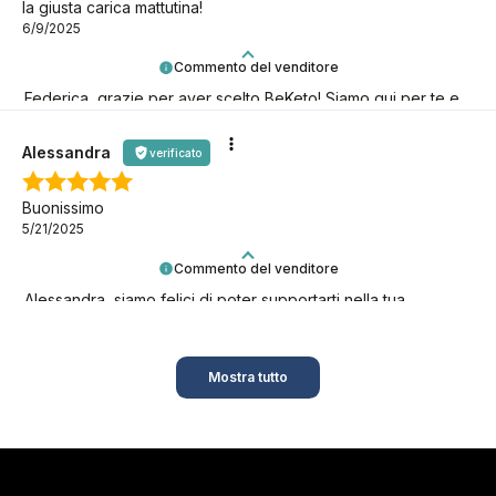
la giusta carica mattutina!
6/9/2025
Commento del venditore
Federica, grazie per aver scelto BeKeto! Siamo qui per te e
per il tuo benessere.
Alessandra
verificato
Buonissimo
5/21/2025
Commento del venditore
Alessandra, siamo felici di poter supportarti nella tua
missione keto!
Mostra tutto