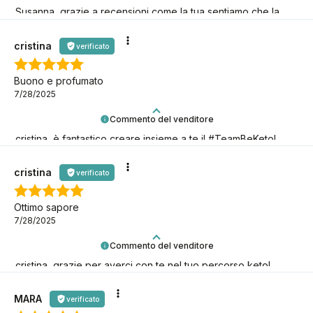
Susanna, grazie a recensioni come la tua sentiamo che la
nostra missione keto ha davvero senso! È fantastico averti
con noi!
cristina
verificato
Buono e profumato
7/28/2025
Commento del venditore
cristina, è fantastico creare insieme a te il #TeamBeKeto!
Grazie per esserci!
cristina
verificato
Ottimo sapore
7/28/2025
Commento del venditore
cristina, grazie per averci con te nel tuo percorso keto!
Siamo qui per te.
MARA
verificato