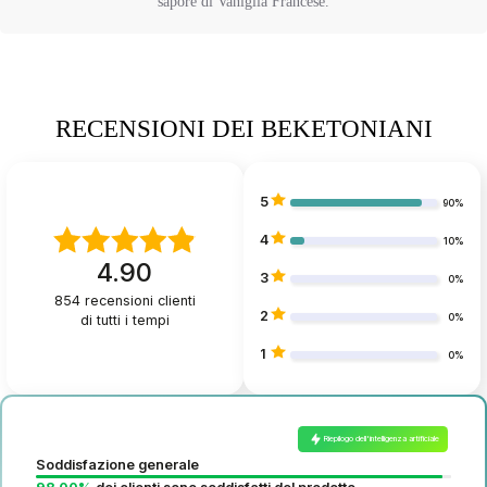
sapore di Vaniglia Francese.
RECENSIONI DEI BEKETONIANI
5
90%
4
10%
4.90
3
0%
854
recensioni clienti
2
di tutti i tempi
0%
1
0%
Riepilogo dell'intelligenza artificiale
Soddisfazione generale