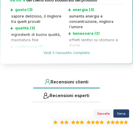
98.00%
dei clienti sono soddisfatti del prodotto
+
+
gusto (3)
energia (3)
sapore delizioso, il migliore
aumenta energia e
tra quelli provati
concentrazione, migliora
l'umore
+
qualità (3)
+
benessere (2)
ingredienti di buona qualità,
macinatura fine
effetti lenitivi su stomaco e
mente
+
confezione (2)
+
sonno (1)
Vedi il riassunto completo
confezione ben sigillata e
fresca
migliora la qualità del sonno
Recensioni clienti
Recensioni esperti
Cancella
Cerca