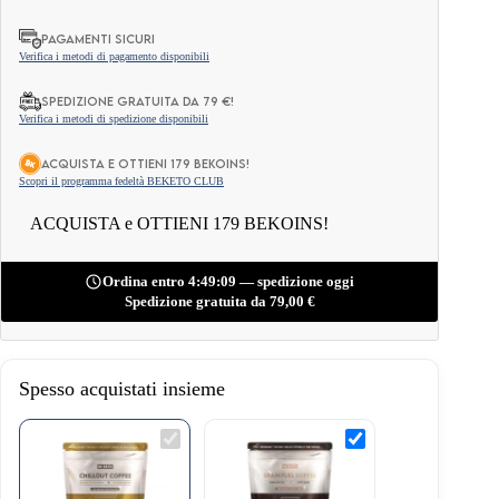
–
Vaniglia
PAGAMENTI SICURI
Francese
Verifica i metodi di pagamento disponibili
250g
quantità
Spedizione gratuita da 79 €!
Verifica i metodi di spedizione disponibili
ACQUISTA e OTTIENI 179 BEKOINS!
Scopri il programma fedeltà BEKETO CLUB
ACQUISTA e OTTIENI 179 BEKOINS!
Ordina entro 4:49:08 — spedizione oggi
Spedizione gratuita da
79,00
€
Spesso acquistati insieme
Caffè
Caffè
Solubile
Solubile
–
–
Chillout
Brain