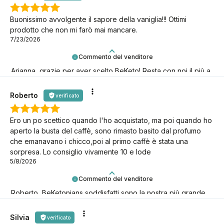
Buonissimo avvolgente il sapore della vaniglia!!! Ottimi
prodotto che non mi farò mai mancare.
7/23/2026
Commento del venditore
Arianna, grazie per aver scelto BeKeto! Resta con noi il più a
lungo possibile, continuiamo insieme questa avventura keto!
Roberto
verificato
Ero un po scettico quando l'ho acquistato, ma poi quando ho
aperto la busta del caffè, sono rimasto basito dal profumo
che emanavano i chicco,poi al primo caffè è stata una
sorpresa. Lo consiglio vivamente 10 e lode
5/8/2026
Commento del venditore
Roberto, BeKetonians soddisfatti sono la nostra più grande
gioia! Grazie per esserci.
Silvia
verificato