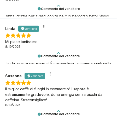
Commento del venditore
Anna, grazie per averci con te nel tuo percorso keto! Siamo
qui per te.
Linda
verificato
Mi piace tantissimo
8/19/2025
Commento del venditore
Linda, grazie per esserci! È meraviglioso accompagnarti nella
tua avventura keto.
Susanna
verificato
Il miglior caffè di funghi in commercio! Il sapore è
estremamente gradevole, dona energia senza picchi da
caffeina. Straconsigliato!
8/13/2025
Commento del venditore