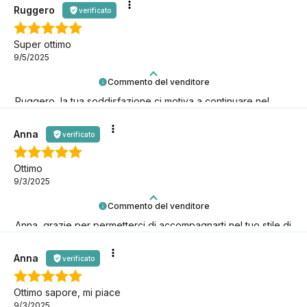
Ruggero
verificato
Super ottimo
9/5/2025
Commento del venditore
Ruggero, la tua soddisfazione ci motiva a continuare nel
nostro percorso keto! Grazie per esserci!
Anna
verificato
Ottimo
9/3/2025
Commento del venditore
Anna, grazie per permetterci di accompagnarti nel tuo stile di
vita low-carb!
Anna
verificato
Ottimo sapore, mi piace
9/3/2025