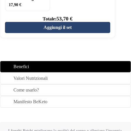
17,90
€
53,70
€
Totale:
Aggiungi il set
Benefici
Valori Nutrizionali
Come usarlo?
Manifesto BeKeto
I funghi Reishi migliorano la qualità del sonno e alleviano l'insonnia.