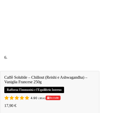
Caffè Solubile – Chillout (Reishi e Ashwagandha) –
Vaniglia Francese 250g
Rafforza l'Immunità e l'Equilibrio Interno
4.90
Bestseller
(
854
)
17,90
€