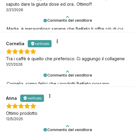
saputo dare la giusta dose ed ora.. Ottimo!!!
2/21/2026
Commento del venditore
Madia, è meraviglioso sapere che BeKeto ti offre ciò di cui
hai bisogno! Grazie per esserci.
Cornelia
verificato
Tra i caffè è quello che preferisco. Ci aggiungo il collagene
1/21/2026
Commento del venditore
Cornelia, siamo felici che i prodotti BeKeto possano
supportarti nel tuo viaggio keto!
Anna
verificato
Ottimo prodotto
12/5/2025
Commento del venditore