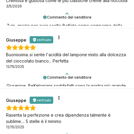
Cremosa e gustosa come le più classiche creme alla nocciola
3/5/2026
Commento del venditore
Zuin, grazie per aver scelto BeKeto come compagno della
tua avventura keto!
Giuseppe
verificato
Buonissima..si sente l'acidità del lampone misto alla dolcezza
del cioccolato bianco... Perfetta
12/15/2025
Commento del venditore
Giuseppe, BeKetonians soddisfatti sono la nostra più grande
gioia! Grazie per esserci.
Giuseppe
verificato
Rasenta la perfezione e crea dipendenza talmente è
sublime.... 5 stelle è il minimo
12/15/2025