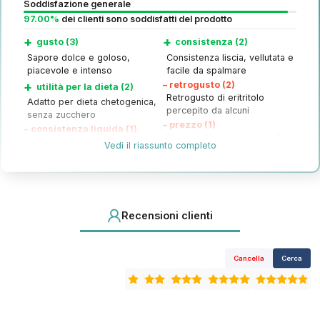
Soddisfazione generale
97.00%
dei clienti sono soddisfatti del prodotto
+
+
gusto (3)
consistenza (2)
Sapore dolce e goloso,
Consistenza liscia, vellutata e
piacevole e intenso
facile da spalmare
+
–
retrogusto (2)
utilità per la dieta (2)
Retrogusto di eritritolo
Adatto per dieta chetogenica,
percepito da alcuni
senza zucchero
–
prezzo (1)
–
consistenza liquida (1)
Prezzo elevato rispetto alla
Consistenza liquida come
Vedi il riassunto completo
quantità e qualità
sciroppo
Recensioni clienti
Cancella
Cerca