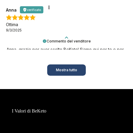
Speriamo che duri il più a lungo possibile!
Anna
verificato
Ottima
9/3/2025
Commento del venditore
Anna, grazie per aver scelto BeKeto! Siamo qui per te e per
il tuo benessere.
Mostra tutto
I Valori di BeKeto