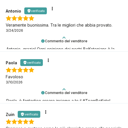
Antonio
verificato
Veramente buonissima. Tra le migliori che abbia provato.
3/24/2026
Commento del venditore
Antonio, grazie! Ogni opinione dei nostri BeKetonians è la
conferma che stiamo andando nella giusta direzione!
Paola
verificato
Favoloso
3/10/2026
Commento del venditore
Paola, è fantastico creare insieme a te il #TeamBeKeto!
Grazie per esserci!
Zuin
verificato