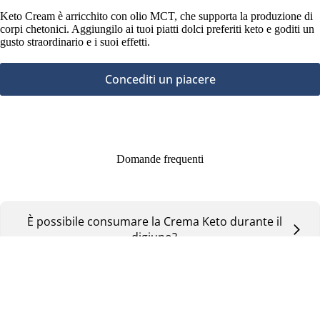
Keto Cream è arricchito con olio MCT, che supporta la produzione di
corpi chetonici. Aggiungilo ai tuoi piatti dolci preferiti keto e goditi un
gusto straordinario e i suoi effetti.
Concediti un piacere
Domande frequenti
È possibile consumare la Crema Keto durante il
digiuno?
9,99
€
Aggiungi al carrello
Il consumo di Keto Crema farà uscire dalla
chetosi?