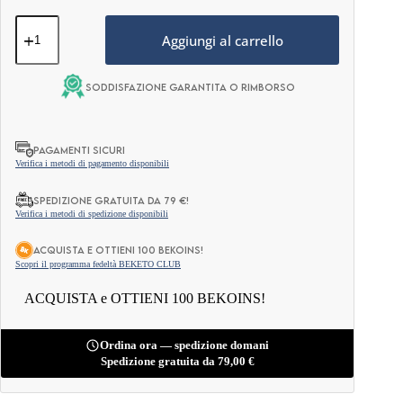
Crema
Keto
Aggiungi al carrello
–
Burro
di
Soddisfazione garantita o rimborso
Arachidi
250g
quantità
PAGAMENTI SICURI
Verifica i metodi di pagamento disponibili
Spedizione gratuita da 79 €!
Verifica i metodi di spedizione disponibili
ACQUISTA e OTTIENI 100 BEKOINS!
Scopri il programma fedeltà BEKETO CLUB
ACQUISTA e OTTIENI 100 BEKOINS!
Ordina ora — spedizione domani
Spedizione gratuita da
79,00
€