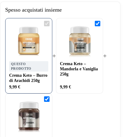
Spesso acquistati insieme
Crema
Crema
Keto
Keto
–
–
Burro
Mandorla
di
e
Arachidi
Vaniglia
250g
250g
+
+
Crema Keto –
QUESTO
PRODOTTO
Mandorla e Vaniglia
250g
Crema Keto – Burro
di Arachidi 250g
9,99
€
9,99
€
Crema
Keto
–
Nocciola
Deliziosa
250g