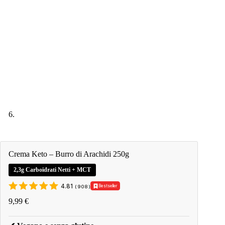
Crema Keto – Burro di Arachidi 250g
2,3g Carboidrati Netti + MCT
4.81
Bestseller
(
908
)
9,99
€