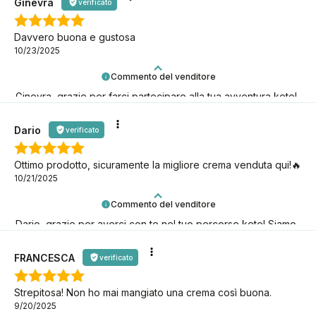
Ginevra
verificato
Davvero buona e gustosa
10/23/2025
Commento del venditore
Ginevra, grazie per farci partecipare alla tua avventura keto!
Speriamo che duri il più a lungo possibile!
Dario
verificato
Ottimo prodotto, sicuramente la migliore crema venduta qui!🔥
10/21/2025
Commento del venditore
Dario, grazie per averci con te nel tuo percorso keto! Siamo
qui per te.
FRANCESCA
verificato
Strepitosa! Non ho mai mangiato una crema così buona.
9/20/2025