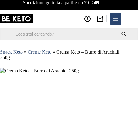
Salta
Spedizione gratuita a partire da 79 € 🚚
al
contenuto
Carrello
Ricerca
prodotti
Snack Keto
»
Creme Keto
»
Crema Keto – Burro di Arachidi
250g