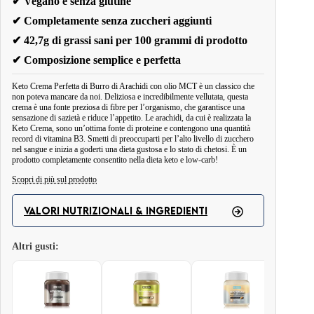
✔ Vegano e senza glutine
✔ Completamente senza zuccheri aggiunti
✔ 42,7g di grassi sani per 100 grammi di prodotto
✔ Composizione semplice e perfetta
Keto Crema Perfetta di Burro di Arachidi con olio MCT è un classico che
non poteva mancare da noi. Deliziosa e incredibilmente vellutata, questa
crema è una fonte preziosa di fibre per l’organismo, che garantisce una
sensazione di sazietà e riduce l’appetito. Le arachidi, da cui è realizzata la
Keto Crema, sono un’ottima fonte di proteine e contengono una quantità
record di vitamina B3. Smetti di preoccuparti per l’alto livello di zucchero
nel sangue e inizia a goderti una dieta gustosa e lo stato di chetosi. È un
prodotto completamente consentito nella dieta keto e low-carb!
Scopri di più sul prodotto
Keto Crema Perfetta di Burro di Arachidi con Olio MCT è una crema
di arachidi di altissima qualità!
È vegana, senza glutine e senza zucchero!
VALORI NUTRIZIONALI & INGREDIENTI
Solo 2,3 grammi di carboidrati e ben 10,7 grammi di grassi sani per
porzione di prodotto.
Altri gusti:
È uno spuntino salutare ideale per una dieta chetogenica o a basso contenuto
Valori nutrizionali
di carboidrati. La Keto Crema è perfetta come aggiunta a tutti i tipi di dolci
keto, pancake o porridge keto. Può anche essere un ingrediente per veloci
Porzione giornaliera:
2 Cucchiai (circa 25 g)
panini da colazione con Pane Keto.