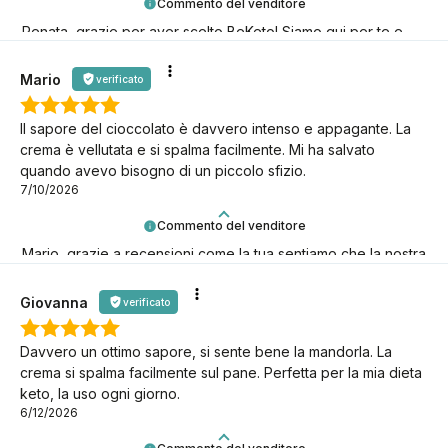
Commento del venditore
Renata, grazie per aver scelto BeKeto! Siamo qui per te e
per il tuo benessere.
Mario
verificato
Il sapore del cioccolato è davvero intenso e appagante. La
crema è vellutata e si spalma facilmente. Mi ha salvato
quando avevo bisogno di un piccolo sfizio.
7/10/2026
Commento del venditore
Mario, grazie a recensioni come la tua sentiamo che la nostra
missione keto ha davvero senso! È fantastico averti con noi!
Giovanna
verificato
Davvero un ottimo sapore, si sente bene la mandorla. La
crema si spalma facilmente sul pane. Perfetta per la mia dieta
keto, la uso ogni giorno.
6/12/2026