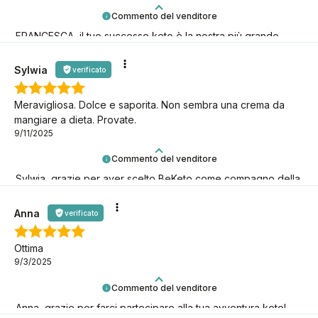
Commento del venditore
FRANCESCA, il tuo successo keto è la nostra più grande
motivazione! Grazie!
Sylwia
verificato
Meravigliosa. Dolce e saporita. Non sembra una crema da
mangiare a dieta. Provate.
9/11/2025
Commento del venditore
Sylwia, grazie per aver scelto BeKeto come compagno della
tua avventura keto!
Anna
verificato
Ottima
9/3/2025
Commento del venditore
Anna, grazie per farci partecipare alla tua avventura keto!