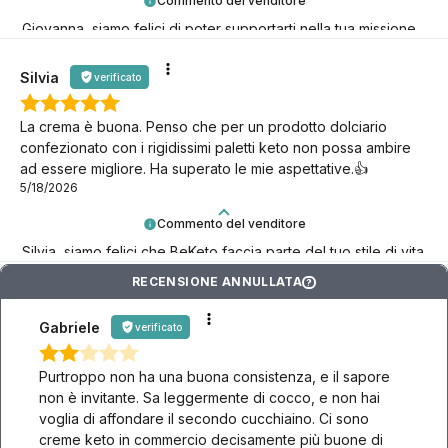
Commento del venditore
Giovanna, siamo felici di poter supportarti nella tua missione
keto!
Silvia
verificato
La crema è buona. Penso che per un prodotto dolciario
confezionato con i rigidissimi paletti keto non possa ambire
ad essere migliore. Ha superato le mie aspettative.👍️
5/18/2026
Commento del venditore
Silvia, siamo felici che BeKeto faccia parte del tuo stile di vita
keto!
RECENSIONE ANNULLATA
?
Gabriele
verificato
Purtroppo non ha una buona consistenza, e il sapore
non è invitante. Sa leggermente di cocco, e non hai
voglia di affondare il secondo cucchiaino. Ci sono
creme keto in commercio decisamente più buone di