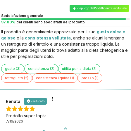
Riepilogo dell'intelligenza artificiale
Soddisfazione generale
97.00%
dei clienti sono soddisfatti del prodotto
Il prodotto è generalmente apprezzato per il suo
gusto dolce e
goloso
e la
consistenza vellutata
, anche se alcuni lamentano
un retrogusto di eritritolo e una consistenza troppo liquida. La
maggior parte degli utenti lo trova adatto alla dieta chetogenica e
utile per preparazioni dolci.
gusto (3)
consistenza (2)
utilità per la dieta (2)
retrogusto (2)
consistenza liquida (1)
prezzo (1)
Renata
verificato
Prodotto super top✨
7/16/2026