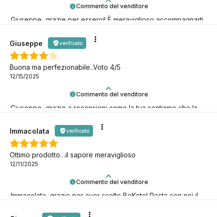
Commento del venditore
Giuseppe, grazie per esserci! È meraviglioso accompagnarti
nella tua avventura keto.
Giuseppe
verificato
Buona ma perfezionabile..Voto 4/5
12/15/2025
Commento del venditore
Giuseppe, grazie a recensioni come la tua sentiamo che la
nostra missione keto ha davvero senso! È fantastico averti
con noi!
Immacolata
verificato
Ottimo prodotto…il sapore meraviglioso
12/11/2025
Commento del venditore
Immacolata, grazie per aver scelto BeKeto! Resta con noi il
più a lungo possibile, continuiamo insieme questa avventura
keto!