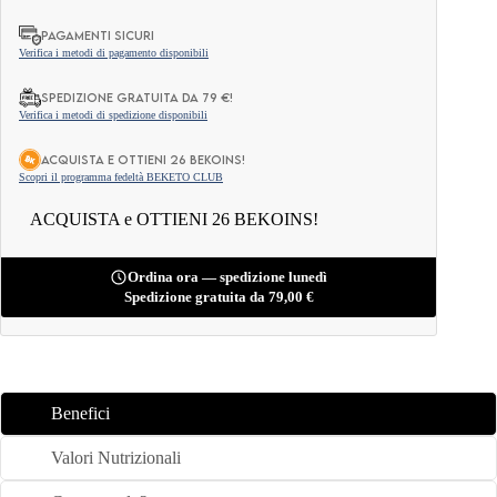
Selvatico
150g
PAGAMENTI SICURI
quantità
Verifica i metodi di pagamento disponibili
Spedizione gratuita da 79 €!
Verifica i metodi di spedizione disponibili
ACQUISTA e OTTIENI 26 BEKOINS!
Scopri il programma fedeltà BEKETO CLUB
ACQUISTA e OTTIENI 26 BEKOINS!
Ordina ora — spedizione lunedì
Spedizione gratuita da
79,00
€
Benefici
Valori Nutrizionali