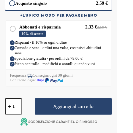
Vitamina C
375 mg
250 mg
2,59
€
Acquisto singolo
✦
L'UNICO MODO PER PAGARE MENO
Ingredienti: Acqua, Succo Concentrato di Lampone, Eritritolo,
Polvere di Konjac, Carragenina, Vitamina C, Acido Citrico, Cloruro
2,33
€
Abbonati e risparmia
2,59
€
di Potassio.
10% di sconto
Peso Netto:
150 G
Risparmi - il 10% su ogni ordine
✓
Comodo e sano - ordini una volta, costruisci abitudini
✓
sane
Spedizione gratuita - per ordini da
79,00
€
✓
Pieno controllo - modifichi o annulli quando vuoi
✓
Frequenza:
Consegna ogni 30 giorni
Con tecnologia:
Gelatina
Dietetica
Aggiungi al carrello
Konjac
&
Vitamine
Soddisfazione garantita o rimborso
–
Lampone