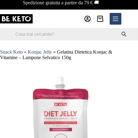
Salta
Spedizione gratuita a partire da 79 € 🚚
al
contenuto
Carrello
Ricerca
prodotti
Snack Keto
»
Konjac Jelly
»
Gelatina Dietetica Konjac &
Vitamine – Lampone Selvatico 150g