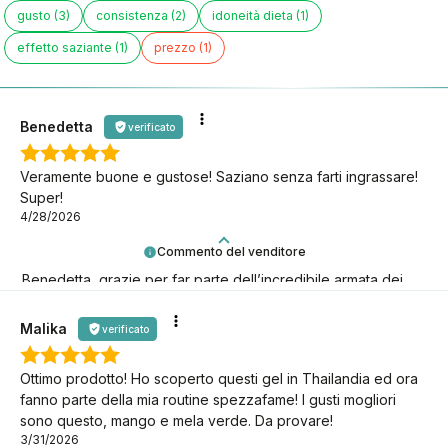
gusto (3)
consistenza (2)
idoneità dieta (1)
effetto saziante (1)
prezzo (1)
Benedetta
verificato
Veramente buone e gustose! Saziano senza farti ingrassare!
Super!
4/28/2026
Commento del venditore
Benedetta, grazie per far parte dell’incredibile armata dei
BeKetonians insieme a noi!
Malika
verificato
Ottimo prodotto! Ho scoperto questi gel in Thailandia ed ora
fanno parte della mia routine spezzafame! I gusti mogliori
sono questo, mango e mela verde. Da provare!
3/31/2026