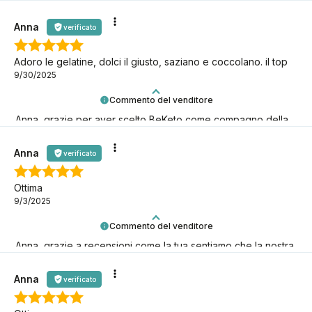
BeKetonians insieme a noi!
Anna
verificato
Adoro le gelatine, dolci il giusto, saziano e coccolano. il top
9/30/2025
Commento del venditore
Anna, grazie per aver scelto BeKeto come compagno della
tua avventura keto!
Anna
verificato
Ottima
9/3/2025
Commento del venditore
Anna, grazie a recensioni come la tua sentiamo che la nostra
missione keto ha davvero senso! È fantastico averti con noi!
Anna
verificato