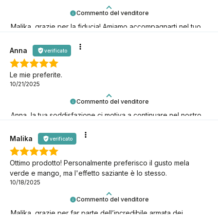
Commento del venditore
Malika, grazie per la fiducia! Amiamo accompagnarti nel tuo
percorso keto.
Anna
verificato
Le mie preferite.
10/21/2025
Commento del venditore
Anna, la tua soddisfazione ci motiva a continuare nel nostro
percorso keto! Grazie per esserci!
Malika
verificato
Ottimo prodotto! Personalmente preferisco il gusto mela
verde e mango, ma l'effetto saziante è lo stesso.
10/18/2025
Commento del venditore
Malika, grazie per far parte dell’incredibile armata dei