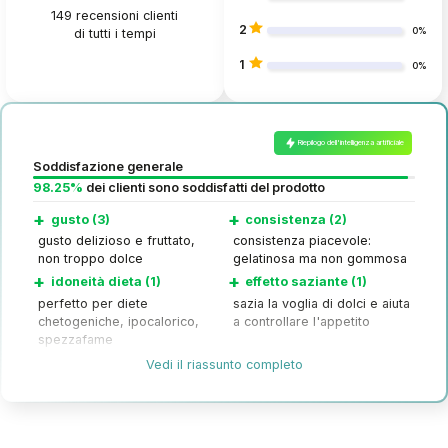
149
recensioni clienti
2
di tutti i tempi
0%
1
0%
Riepilogo dell'intelligenza artificiale
Soddisfazione generale
98.25%
dei clienti sono soddisfatti del prodotto
+
+
gusto (3)
consistenza (2)
gusto delizioso e fruttato,
consistenza piacevole:
non troppo dolce
gelatinosa ma non gommosa
+
+
idoneità dieta (1)
effetto saziante (1)
perfetto per diete
sazia la voglia di dolci e aiuta
chetogeniche, ipocalorico,
a controllare l'appetito
spezzafame
–
prezzo (1)
Vedi il riassunto completo
prezzo troppo alto per un
uso regolare