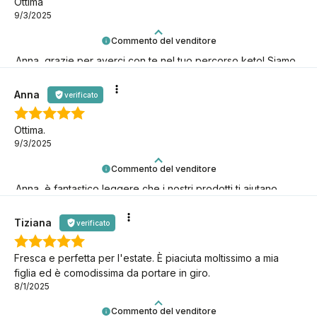
Ottima
9/3/2025
Commento del venditore
Anna, grazie per averci con te nel tuo percorso keto! Siamo
qui per te.
Anna
verificato
Ottima.
9/3/2025
Commento del venditore
Anna, è fantastico leggere che i nostri prodotti ti aiutano
nelle tue sfide keto!
Tiziana
verificato
Fresca e perfetta per l'estate. È piaciuta moltissimo a mia
figlia ed è comodissima da portare in giro.
8/1/2025
Commento del venditore