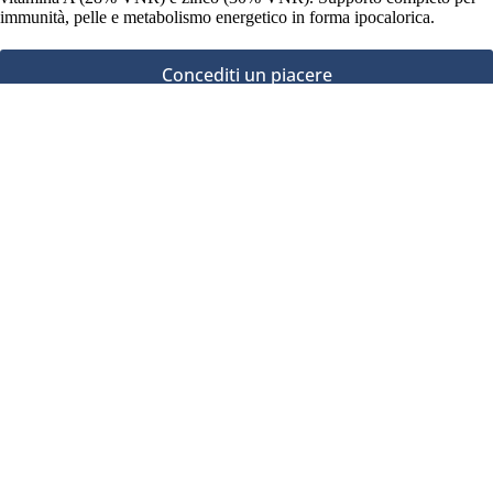
immunità, pelle e metabolismo energetico in forma ipocalorica.
Concediti un piacere
2,59
€
Aggiungi al carrello
Domande frequenti
La gelatina di konjac è salutare?
Che cos'è la gelatina di konjac?
Qual è il modo migliore per conservare la gelatina
di konjac?