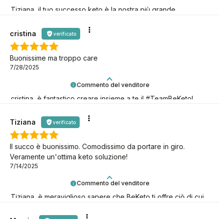
Tiziana, il tuo successo keto è la nostra più grande
motivazione! Grazie!
cristina
verificato
Buonissime ma troppo care
7/28/2025
Commento del venditore
cristina, è fantastico creare insieme a te il #TeamBeKeto!
Grazie per esserci!
Tiziana
verificato
Il succo è buonissimo. Comodissimo da portare in giro.
Veramente un'ottima keto soluzione!
7/14/2025
Commento del venditore
Tiziana, è meraviglioso sapere che BeKeto ti offre ciò di cui
hai bisogno! Grazie per esserci.