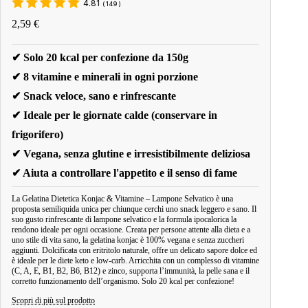
4.81
(
149
)
2,59
€
✔ Solo 20 kcal per confezione da 150g
✔ 8 vitamine e minerali in ogni porzione
✔ Snack veloce, sano e rinfrescante
✔ Ideale per le giornate calde (conservare in
frigorifero)
✔ Vegana, senza glutine e irresistibilmente deliziosa
✔ Aiuta a controllare l'appetito e il senso di fame
La Gelatina Dietetica Konjac & Vitamine – Lampone Selvatico è una
proposta semiliquida unica per chiunque cerchi uno snack leggero e sano. Il
suo gusto rinfrescante di lampone selvatico e la formula ipocalorica la
rendono ideale per ogni occasione. Creata per persone attente alla dieta e a
uno stile di vita sano, la gelatina konjac è 100% vegana e senza zuccheri
aggiunti. Dolcificata con eritritolo naturale, offre un delicato sapore dolce ed
è ideale per le diete keto e low-carb. Arricchita con un complesso di vitamine
(C, A, E, B1, B2, B6, B12) e zinco, supporta l’immunità, la pelle sana e il
corretto funzionamento dell’organismo. Solo 20 kcal per confezione!
Scopri di più sul prodotto