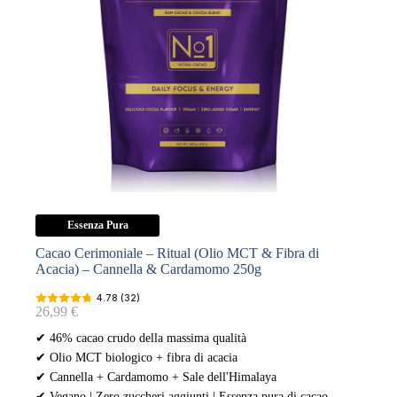
Cardamomo
250g
quantità
Essenza Pura
Cacao Cerimoniale – Ritual (Olio MCT & Fibra di
Acacia) – Cannella & Cardamomo 250g
4.78 (32)
26,99
€
✔ 46% cacao crudo della massima qualità
✔ Olio MCT biologico + fibra di acacia
✔ Cannella + Cardamomo + Sale dell'Himalaya
✔ Vegano | Zero zuccheri aggiunti | Essenza pura di cacao