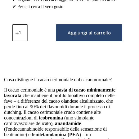
✔ Per chi cerca il vero gusto
Cacao
Cerimoniale
Aggiungi al carrello
–
Ritual
(Olio
MCT
&
Fibra
di
Acacia)
–
Cosa distingue il cacao cerimoniale dal cacao normale?
Cannella
Il cacao cerimoniale è una
pasta di cacao minimamente
&
Cardamomo
lavorata
che mantiene il profilo bioattivo completo delle
250g
fave – a differenza del cacao olandese alcalinizzato, che
quantità
perde fino al 90% dei flavonoidi durante il processo di
dutching. Il cacao cerimoniale crudo contiene alte
concentrazioni di
teobromina
(uno stimolante
cardiovascolare delicato),
anandamide
(l'endocannabinoide responsabile della sensazione di
beatitudine) e
feniletanolamina (PEA)
– un