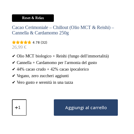
Reset & Relax
Cacao Cerimoniale – Chillout (Olio MCT & Reishi) –
Cannella & Cardamomo 250g
4.78 (32)
26,99
€
✔ Olio MCT biologico + Reishi (fungo dell'immortalità)
✔ Cannella + Cardamomo per l'armonia del gusto
✔ 44% cacao crudo + 42% cacao ipocalorico
✔ Vegano, zero zuccheri aggiunti
✔ Vero gusto e serenità in una tazza
Cacao
Cerimoniale
Aggiungi al carrello
–
Chillout
(Olio
MCT
&