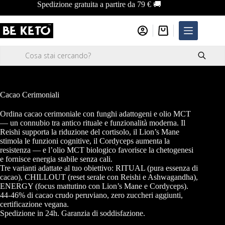
Salta
Spedizione gratuita a partire da 79 € 🚚
al
contenuto
Carrello
Ricerca
prodotti
Cacao Cerimoniali
Ordina cacao cerimoniale con funghi adattogeni e olio MCT
— un connubio tra antico rituale e funzionalità moderna. Il
Reishi supporta la riduzione del cortisolo, il Lion’s Mane
stimola le funzioni cognitive, il Cordyceps aumenta la
resistenza — e l’olio MCT biologico favorisce la chetogenesi
e fornisce energia stabile senza cali.
Tre varianti adattate al tuo obiettivo: RITUAL (pura essenza di
cacao), CHILLOUT (reset serale con Reishi e Ashwagandha),
ENERGY (focus mattutino con Lion’s Mane e Cordyceps).
44-46% di cacao crudo peruviano, zero zuccheri aggiunti,
certificazione vegana.
Spedizione in 24h. Garanzia di soddisfazione.