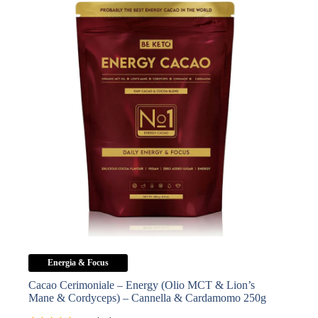
Reishi)
–
Cannella
&
Cardamomo
250g
quantità
Energia & Focus
Cacao Cerimoniale – Energy (Olio MCT & Lion’s
Mane & Cordyceps) – Cannella & Cardamomo 250g