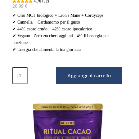
4.78 (32)
26,99
€
✔ Olio MCT biologico + Lion's Mane + Cordyceps
✔ Cannella + Cardamomo per il gusto
✔ 44% cacao crudo + 42% cacao ipocalorico
✔ Vegano | Zero zuccheri aggiunti | 4% RI energia per
porzione
✔ Energia che alimenta la tua giornata
Cacao
Cerimoniale
Aggiungi al carrello
–
Energy
(Olio
MCT
&
Lion's
Mane
&
Cordyceps)
–
Cannella
&