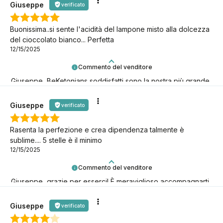
Giuseppe
verificato
Buonissima..si sente l'acidità del lampone misto alla dolcezza
del cioccolato bianco... Perfetta
12/15/2025
Commento del venditore
Giuseppe, BeKetonians soddisfatti sono la nostra più grande
gioia! Grazie per esserci.
Giuseppe
verificato
Rasenta la perfezione e crea dipendenza talmente è
sublime.... 5 stelle è il minimo
12/15/2025
Commento del venditore
Giuseppe, grazie per esserci! È meraviglioso accompagnarti
nella tua avventura keto.
Giuseppe
verificato