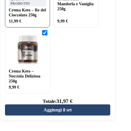
PRODOTTO
Mandorla e Vaniglia
250g
Crema Keto – Re del
Cioccolato 250g
11,99
€
9,99
€
Crema
Keto
–
Nocciola
Deliziosa
250g
Crema Keto –
Nocciola Deliziosa
250g
9,99
€
31,97
€
Totale:
Aggiungi il set