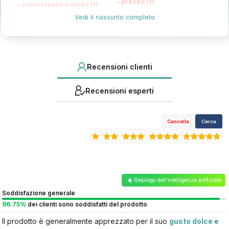
–
prezzo (1)
–
consistenza liquida (1)
Prezzo elevato rispetto alla
Consistenza liquida come
Vedi il riassunto completo
quantità e qualità
sciroppo
Recensioni clienti
Recensioni esperti
Cancella
Cerca
Riepilogo dell'intelligenza artificiale
Soddisfazione generale
96.75%
dei clienti sono soddisfatti del prodotto
Il prodotto è generalmente apprezzato per il suo
gusto dolce e