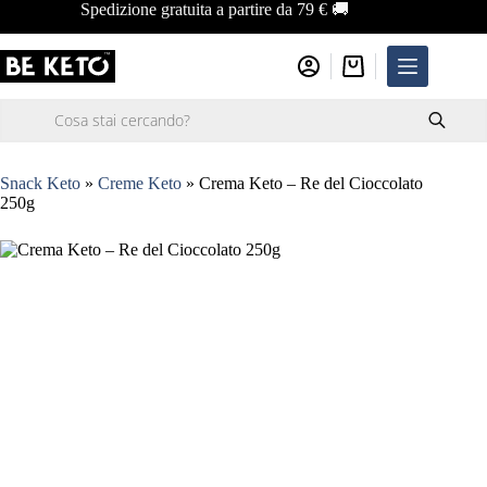
Salta
Spedizione gratuita a partire da 79 € 🚚
al
contenuto
Carrello
Ricerca
prodotti
Snack Keto
»
Creme Keto
»
Crema Keto – Re del Cioccolato
250g