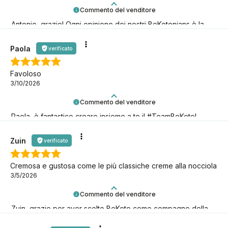
Commento del venditore
Antonio, grazie! Ogni opinione dei nostri BeKetonians è la
conferma che stiamo andando nella giusta direzione!
Paola
verificato
Favoloso
3/10/2026
Commento del venditore
Paola, è fantastico creare insieme a te il #TeamBeKeto!
Grazie per esserci!
Zuin
verificato
Cremosa e gustosa come le più classiche creme alla nocciola
3/5/2026
Commento del venditore
Zuin, grazie per aver scelto BeKeto come compagno della
tua avventura keto!