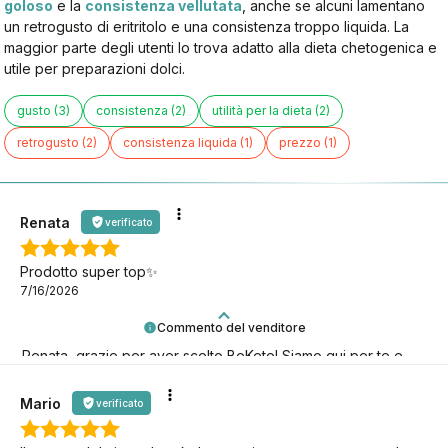
goloso
e la
consistenza vellutata
, anche se alcuni lamentano
un retrogusto di eritritolo e una consistenza troppo liquida. La
maggior parte degli utenti lo trova adatto alla dieta chetogenica e
utile per preparazioni dolci.
gusto (3)
consistenza (2)
utilità per la dieta (2)
retrogusto (2)
consistenza liquida (1)
prezzo (1)
Renata
verificato
Prodotto super top✨
7/16/2026
Commento del venditore
Renata, grazie per aver scelto BeKeto! Siamo qui per te e
per il tuo benessere.
Mario
verificato