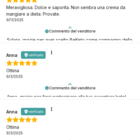
Meravigliosa. Dolce e saporita. Non sembra una crema da
mangiare a dieta. Provate.
9/11/2025
Commento del venditore
Sylwia, grazie per aver scelto BeKeto come compagno della
tua avventura keto!
Anna
verificato
Ottima
9/3/2025
Commento del venditore
Anna, grazie per farci partecipare alla tua avventura keto!
Speriamo che duri il più a lungo possibile!
Anna
verificato
Ottima
9/3/2025