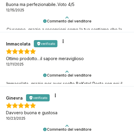
Buona ma perfezionabile..Voto 4/5
12/15/2025
Commento del venditore
Giuseppe, grazie a recensioni come la tua sentiamo che la
nostra missione keto ha davvero senso! È fantastico averti
con noi!
Immacolata
verificato
Ottimo prodotto…il sapore meraviglioso
12/11/2025
Commento del venditore
Immacolata, grazie per aver scelto BeKeto! Resta con noi il
più a lungo possibile, continuiamo insieme questa avventura
keto!
Ginevra
verificato
Davvero buona e gustosa
10/23/2025
Commento del venditore