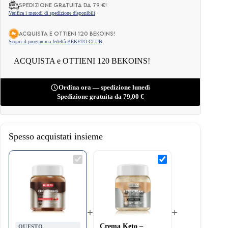
Spedizione gratuita da 79 €!
Verifica i metodi di spedizione disponibili
ACQUISTA e OTTIENI 120 BEKOINS!
Scopri il programma fedeltà BEKETO CLUB
ACQUISTA e OTTIENI 120 BEKOINS!
Ordina ora — spedizione lunedì
Spedizione gratuita da
79,00
€
Spesso acquistati insieme
Crema
Crema
Keto
Keto
–
–
Re
Mandorla
del
e
Cioccolato
Vaniglia
250g
250g
+
+
Crema Keto –
QUESTO