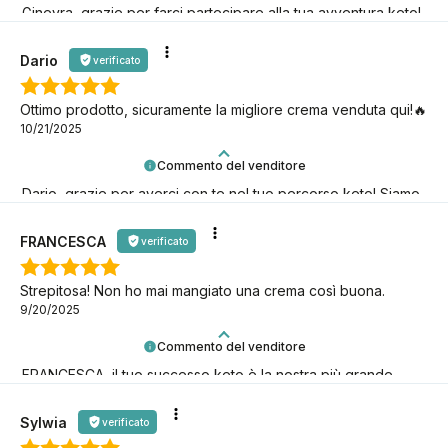
Ginevra, grazie per farci partecipare alla tua avventura keto!
Speriamo che duri il più a lungo possibile!
Dario
verificato
Ottimo prodotto, sicuramente la migliore crema venduta qui!🔥
10/21/2025
Commento del venditore
Dario, grazie per averci con te nel tuo percorso keto! Siamo
qui per te.
FRANCESCA
verificato
Strepitosa! Non ho mai mangiato una crema così buona.
9/20/2025
Commento del venditore
FRANCESCA, il tuo successo keto è la nostra più grande
motivazione! Grazie!
Sylwia
verificato