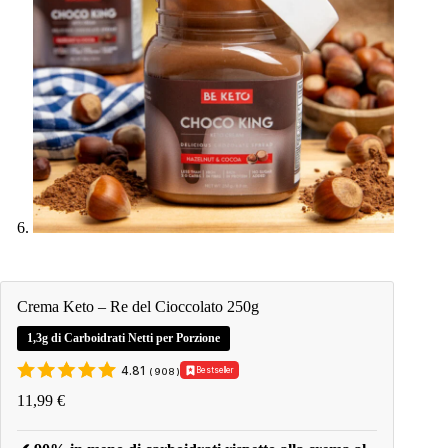
Crema Keto – Re del Cioccolato 250g
1,3g di Carboidrati Netti per Porzione
4.81
Bestseller
(
908
)
11,99
€