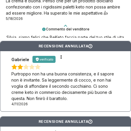
La crema è buona. Penso che per un prodotto dolciario
confezionato con i rigidissimi paletti keto non possa ambire
ad essere migliore. Ha superato le mie aspettative.👍️
5/18/2026
Commento del venditore
Silvia, siamo felici che BeKeto faccia parte del tuo stile di vita
keto!
RECENSIONE ANNULLATA
?
Gabriele
verificato
Purtroppo non ha una buona consistenza, e il sapore
non è invitante. Sa leggermente di cocco, e non hai
voglia di affondare il secondo cucchiaino. Ci sono
creme keto in commercio decisamente più buone di
questa. Non finirò il barattolo.
4/11/2026
RECENSIONE ANNULLATA
?