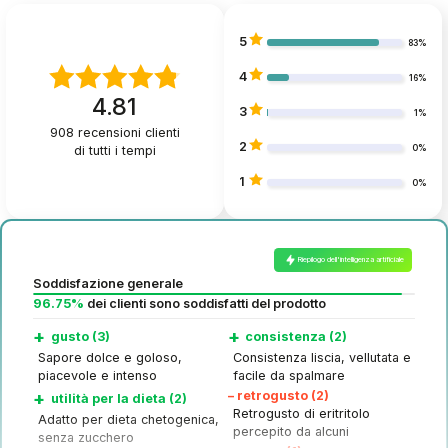
5
83%
4
16%
4.81
3
1%
908
recensioni clienti
2
di tutti i tempi
0%
1
0%
Riepilogo dell'intelligenza artificiale
Soddisfazione generale
96.75%
dei clienti sono soddisfatti del prodotto
+
+
gusto (3)
consistenza (2)
Sapore dolce e goloso,
Consistenza liscia, vellutata e
piacevole e intenso
facile da spalmare
+
–
retrogusto (2)
utilità per la dieta (2)
Retrogusto di eritritolo
Adatto per dieta chetogenica,
percepito da alcuni
senza zucchero