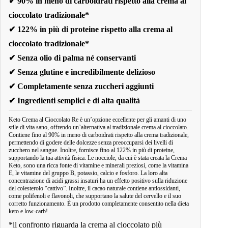
✔ 90% in meno di carboidrati rispetto alla crema al
cioccolato tradizionale*
✔ 122% in più di proteine rispetto alla crema al
cioccolato tradizionale*
✔ Senza olio di palma né conservanti
✔ Senza glutine e incredibilmente delizioso
✔ Completamente senza zuccheri aggiunti
✔ Ingredienti semplici e di alta qualità
Keto Crema al Cioccolato Re è un’opzione eccellente per gli amanti di uno
stile di vita sano, offrendo un’alternativa al tradizionale crema al cioccolato.
Contiene fino al 90% in meno di carboidrati rispetto alla crema tradizionale,
permettendo di godere delle dolcezze senza preoccuparsi dei livelli di
zucchero nel sangue. Inoltre, fornisce fino al 122% in più di proteine,
supportando la tua attività fisica. Le nocciole, da cui è stata creata la Crema
Keto, sono una ricca fonte di vitamine e minerali preziosi, come la vitamina
E, le vitamine del gruppo B, potassio, calcio e fosforo. La loro alta
concentrazione di acidi grassi insaturi ha un effetto positivo sulla riduzione
del colesterolo “cattivo”. Inoltre, il cacao naturale contiene antiossidanti,
come polifenoli e flavonoli, che supportano la salute del cervello e il suo
corretto funzionamento. È un prodotto completamente consentito nella dieta
keto e low-carb!
*il confronto riguarda la crema al cioccolato più