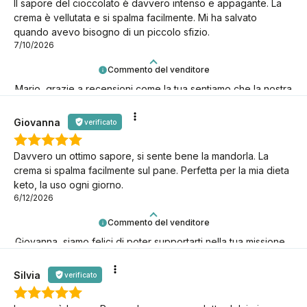
Il sapore del cioccolato è davvero intenso e appagante. La
crema è vellutata e si spalma facilmente. Mi ha salvato
quando avevo bisogno di un piccolo sfizio.
7/10/2026
Commento del venditore
Mario, grazie a recensioni come la tua sentiamo che la nostra
missione keto ha davvero senso! È fantastico averti con noi!
Giovanna
verificato
Davvero un ottimo sapore, si sente bene la mandorla. La
crema si spalma facilmente sul pane. Perfetta per la mia dieta
keto, la uso ogni giorno.
6/12/2026
Commento del venditore
Giovanna, siamo felici di poter supportarti nella tua missione
keto!
Silvia
verificato