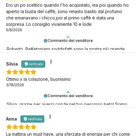
Ero un po scettico quando l'ho acquistato, ma poi quando ho
aperto la busta del caffè, sono rimasto basito dal profumo
che emanavano i chicco,poi al primo caffè è stata una
sorpresa. Lo consiglio vivamente 10 e lode
5/8/2026
Commento del venditore
Roberto, BeKetonians soddisfatti sono la nostra più grande
gioia! Grazie per esserci.
Silvia
verificato
Ottimo x la colazione, buonisimo
3/18/2026
Commento del venditore
Silvia, grazie per averci con te nel tuo percorso keto! Siamo
qui per te.
Anna
verificato
La mattina un must have, una sferzata di energia per chi come