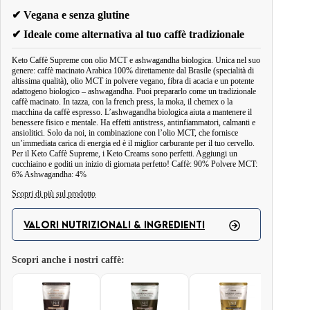
✔ Vegana e senza glutine
✔ Ideale come alternativa al tuo caffè tradizionale
Keto Caffè Supreme con olio MCT e ashwagandha biologica. Unica nel suo
genere: caffè macinato Arabica 100% direttamente dal Brasile (specialità di
altissima qualità), olio MCT in polvere vegano, fibra di acacia e un potente
adattogeno biologico – ashwagandha. Puoi prepararlo come un tradizionale
caffè macinato. In tazza, con la french press, la moka, il chemex o la
macchina da caffè espresso. L’ashwagandha biologica aiuta a mantenere il
benessere fisico e mentale. Ha effetti antistress, antinfiammatori, calmanti e
ansiolitici. Solo da noi, in combinazione con l’olio MCT, che fornisce
un’immediata carica di energia ed è il miglior carburante per il tuo cervello.
Per il Keto Caffè Supreme, i Keto Creams sono perfetti. Aggiungi un
cucchiaino e goditi un inizio di giornata perfetto! Caffè: 90% Polvere MCT:
6% Ashwagandha: 4%
Scopri di più sul prodotto
Keto Caffè Supreme è la bevanda calda ideale con cui dovresti iniziare ogni
giornata. Non solo quando segui una dieta chetogenica o a basso contenuto
VALORI NUTRIZIONALI & INGREDIENTI
di carboidrati. La preparazione del Keto Caffè richiede solo 4 minuti.
Contiene solo 0,4 g di carboidrati netti per porzione. La presenza di fibra di
Scopri anche i nostri caffè:
acacia contribuisce a ridurre i livelli di colesterolo, controlla il livello di
zucchero nel sangue, protegge dal diabete e aiuta nel trattamento dei disturbi
Valori nutrizionali
digestivi. È un caffè ideale letteralmente per tutti. Si abbina perfettamente alla