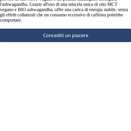
l'ashwagandha. Grazie all'uso di una miscela unica di olio MCT
vegano e BIO ashwagandha, offre una carica di energia stabile, senza
gli effetti collaterali che un consumo eccessivo di caffeina potrebbe
comportare.
Concediti un piacere
Domande frequenti
17,90
€
Aggiungi al carrello
Quante volte al giorno si può bere questo caffè?
Quando è meglio bere questo caffè?
Questa caffè contiene caffeina?