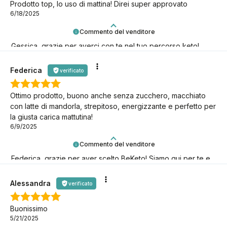
Prodotto top, lo uso di mattina! Direi super approvato
6/18/2025
Commento del venditore
Gessica, grazie per averci con te nel tuo percorso keto!
Siamo qui per te.
Federica
verificato
Ottimo prodotto, buono anche senza zucchero, macchiato
con latte di mandorla, strepitoso, energizzante e perfetto per
la giusta carica mattutina!
6/9/2025
Commento del venditore
Federica, grazie per aver scelto BeKeto! Siamo qui per te e
per il tuo benessere.
Alessandra
verificato
Buonissimo
5/21/2025