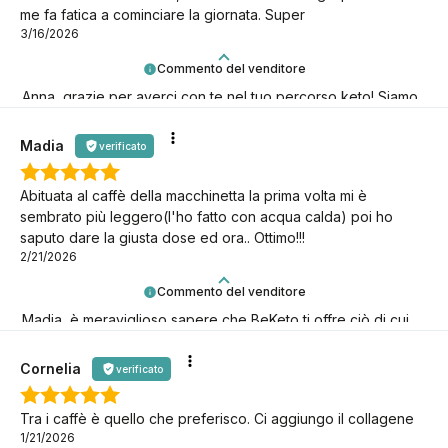
me fa fatica a cominciare la giornata. Super
3/16/2026
Commento del venditore
Anna, grazie per averci con te nel tuo percorso keto! Siamo
qui per te.
Madia
verificato
Abituata al caffè della macchinetta la prima volta mi è
sembrato più leggero(l'ho fatto con acqua calda) poi ho
saputo dare la giusta dose ed ora.. Ottimo!!!
2/21/2026
Commento del venditore
Madia, è meraviglioso sapere che BeKeto ti offre ciò di cui
hai bisogno! Grazie per esserci.
Cornelia
verificato
Tra i caffè è quello che preferisco. Ci aggiungo il collagene
1/21/2026