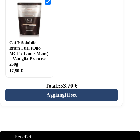
Caffè
Solubile
–
Brain
Fuel
(Olio
MCT
e
Lion's
Caffè Solubile –
Mane)
–
Brain Fuel (Olio
Vaniglia
MCT e Lion's Mane)
Francese
– Vaniglia Francese
250g
250g
17,90
€
53,70
€
Totale:
Aggiungi il set
Benefici