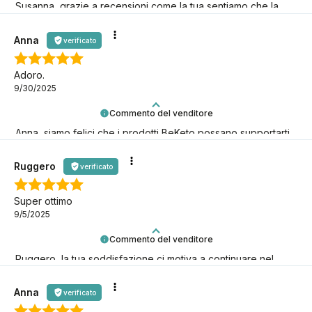
Susanna, grazie a recensioni come la tua sentiamo che la
nostra missione keto ha davvero senso! È fantastico averti
con noi!
Anna
verificato
Adoro.
9/30/2025
Commento del venditore
Anna, siamo felici che i prodotti BeKeto possano supportarti
nel tuo viaggio keto!
Ruggero
verificato
Super ottimo
9/5/2025
Commento del venditore
Ruggero, la tua soddisfazione ci motiva a continuare nel
nostro percorso keto! Grazie per esserci!
Anna
verificato