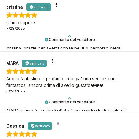
cristina
verificato
Ottimo sapore
7/28/2025
Commento del venditore
cristina, grazie per averci con te nel tuo percorso keto!
Siamo qui per te.
MARA
verificato
Aroma fantastico, il profumo ti da gia' una sensazione
fantastica, ancora prima di averlo gustato❤️❤️❤️
6/24/2025
Commento del venditore
MARA, siamo felici che BeKeto faccia parte del tuo stile di
vita keto!
Gessica
verificato