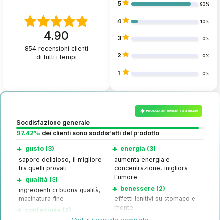
5
90%
4
10%
4.90
3
0%
854
recensioni clienti
2
di tutti i tempi
0%
1
0%
Riepilogo dell'intelligenza artificiale
Soddisfazione generale
97.42%
dei clienti sono soddisfatti del prodotto
+
+
gusto (3)
energia (3)
sapore delizioso, il migliore
aumenta energia e
tra quelli provati
concentrazione, migliora
l'umore
+
qualità (3)
+
benessere (2)
ingredienti di buona qualità,
macinatura fine
effetti lenitivi su stomaco e
mente
+
confezione (2)
+
sonno (1)
Vedi il riassunto completo