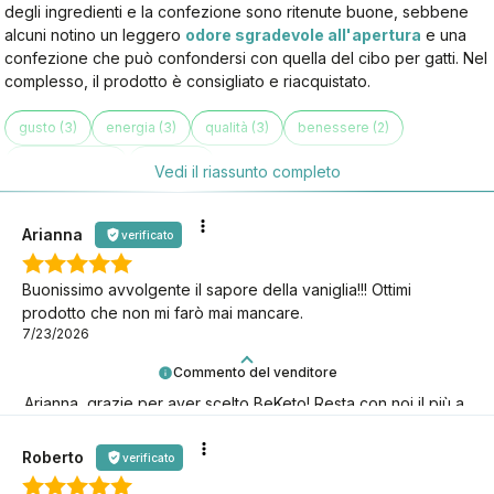
degli ingredienti e la confezione sono ritenute buone, sebbene
alcuni notino un leggero
odore sgradevole all'apertura
e una
confezione che può confondersi con quella del cibo per gatti. Nel
complesso, il prodotto è consigliato e riacquistato.
gusto (3)
energia (3)
qualità (3)
benessere (2)
confezione (2)
sonno (1)
Vedi il riassunto completo
Arianna
verificato
Buonissimo avvolgente il sapore della vaniglia!!! Ottimi
prodotto che non mi farò mai mancare.
7/23/2026
Commento del venditore
Arianna, grazie per aver scelto BeKeto! Resta con noi il più a
lungo possibile, continuiamo insieme questa avventura keto!
Roberto
verificato