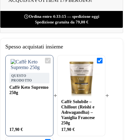
ACQUISTA e OTTIENI 179 BEKOINS!
Ordina entro 4:33:14 — spedizione oggi
Spedizione gratuita da
79,00
€
Spesso acquistati insieme
Caffè
Caffè
Keto
Solubile
Supremo
–
250g
Chillout
QUESTO
(Reishi
PRODOTTO
e
Caffè Keto Supremo
Ashwagandha)
–
250g
+
+
Vaniglia
Caffè Solubile –
Francese
250g
Chillout (Reishi e
Ashwagandha) –
Vaniglia Francese
250g
17,90
€
17,90
€