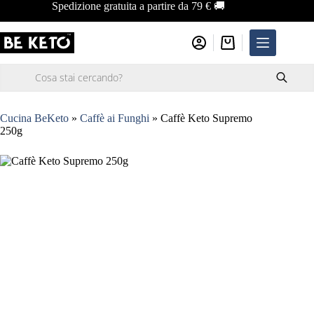
Salta
Spedizione gratuita a partire da 79 € 🚚
al
contenuto
Carrello
Ricerca
prodotti
Cucina BeKeto
»
Caffè ai Funghi
»
Caffè Keto Supremo
250g