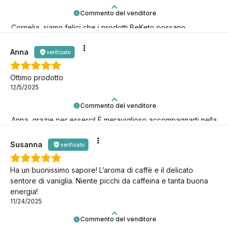
Commento del venditore
Cornelia, siamo felici che i prodotti BeKeto possano
supportarti nel tuo viaggio keto!
Anna
verificato
Ottimo prodotto
12/5/2025
Commento del venditore
Anna, grazie per esserci! È meraviglioso accompagnarti nella
tua avventura keto.
Susanna
verificato
Ha un buonissimo sapore! L’aroma di caffè e il delicato
sentore di vaniglia. Niente picchi da caffeina e tanta buona
energia!
11/24/2025
Commento del venditore