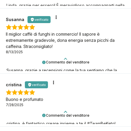
Linda, grazie per esserci! È meraviglioso accompagnarti nella
tua avventura keto.
Susanna
verificato
Il miglior caffè di funghi in commercio! Il sapore è
estremamente gradevole, dona energia senza picchi da
caffeina. Straconsigliato!
8/13/2025
Commento del venditore
Susanna, grazie a recensioni come la tua sentiamo che la
nostra missione keto ha davvero senso! È fantastico averti
con noi!
cristina
verificato
Buono e profumato
7/28/2025
Commento del venditore
cristina, è fantastico creare insieme a te il #TeamBeKeto!
Grazie per esserci!