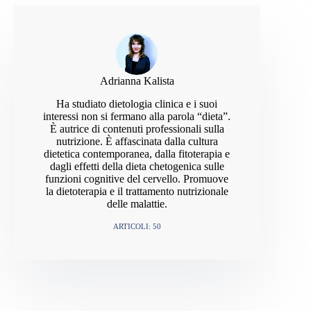
cottura.
10.1007/BF02535568
St-Onge M.P., Jones P.J., Physiological effects of
medium-chain triglycerides, Journal of Nutrition,
2002. PMID: 11880549
Henderson S.T. et al., Study of the ketogenic
agent AC-1202 in mild to moderate Alzheimer’s
Adrianna Kalista
disease, Nutrition & Metabolism, 2009. PMID:
19664276
Ha studiato dietologia clinica e i suoi
Mumme K., Stonehouse W., Effects of medium-
interessi non si fermano alla parola “dieta”.
chain triglycerides on weight loss and body
È autrice di contenuti professionali sulla
composition, Journal of the Academy of
nutrizione. È affascinata dalla cultura
Nutrition and Dietetics, 2015. PMID: 25636220
dietetica contemporanea, dalla fitoterapia e
dagli effetti della dieta chetogenica sulle
funzioni cognitive del cervello. Promuove
la dietoterapia e il trattamento nutrizionale
delle malattie.
ARTICOLI: 50