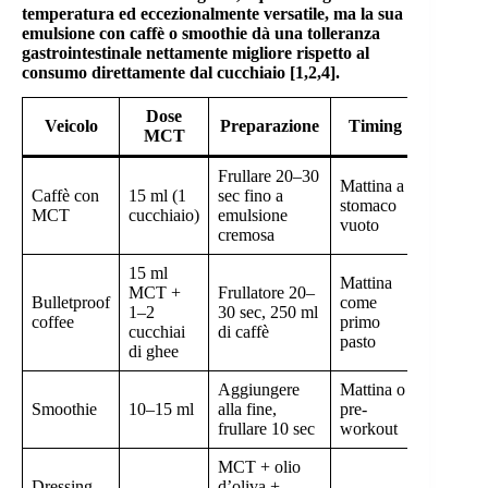
temperatura ed eccezionalmente versatile, ma la sua
emulsione con caffè o smoothie dà una tolleranza
gastrointestinale nettamente migliore rispetto al
consumo direttamente dal cucchiaio [1,2,4].
Dose
Tollera
Veicolo
Preparazione
Timing
MCT
GI
Frullare 20–30
Mattina a
Caffè con
15 ml (1
sec fino a
stomaco
Buona
MCT
cucchiaio)
emulsione
vuoto
cremosa
15 ml
Mattina
MCT +
Frullatore 20–
Bulletproof
come
1–2
30 sec, 250 ml
Buona
coffee
primo
cucchiai
di caffè
pasto
di ghee
Aggiungere
Mattina o
Smoothie
10–15 ml
alla fine,
pre-
Ottima
frullare 10 sec
workout
MCT + olio
Dressing
d’oliva +