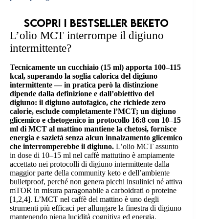
Scopri i bestseller Beketo
L’olio MCT interrompe il digiuno
intermittente?
Tecnicamente un cucchiaio (15 ml) apporta 100–115
kcal, superando la soglia calorica del digiuno
intermittente — in pratica però la distinzione
dipende dalla definizione e dall’obiettivo del
digiuno: il digiuno autofagico, che richiede zero
calorie, esclude completamente l’MCT; un digiuno
glicemico e chetogenico in protocollo 16:8 con 10–15
ml di MCT al mattino mantiene la chetosi, fornisce
energia e sazietà senza alcun innalzamento glicemico
che interromperebbe il digiuno.
L’olio MCT assunto
in dose di 10–15 ml nel caffè mattutino è ampiamente
accettato nei protocolli di digiuno intermittente dalla
maggior parte della community keto e dell’ambiente
bulletproof, perché non genera picchi insulinici né attiva
mTOR in misura paragonabile a carboidrati o proteine
[1,2,4]. L’MCT nel caffè del mattino è uno degli
strumenti più efficaci per allungare la finestra di digiuno
mantenendo piena lucidità cognitiva ed energia.