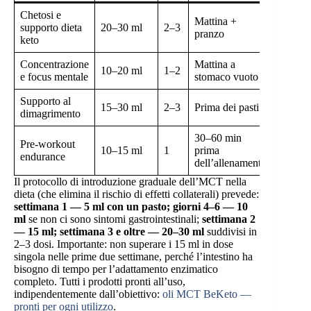
Chetosi e
Liquid
Mattina +
supporto dieta
20–30 ml
2–3
puro o
pranzo
keto
C8+C1
Concentrazione
Mattina a
Liquid
10–20 ml
1–2
e focus mentale
stomaco vuoto
puro
Supporto al
Liquid
15–30 ml
2–3
Prima dei pasti
dimagrimento
polvere
30–60 min
Pre-workout
10–15 ml
1
prima
Liquid
endurance
dell’allenamento
Il protocollo di introduzione graduale dell’MCT nella
dieta (che elimina il rischio di effetti collaterali) prevede:
settimana 1 — 5 ml con un pasto; giorni 4–6 — 10
ml
se non ci sono sintomi gastrointestinali;
settimana 2
— 15 ml; settimana 3 e oltre — 20–30 ml
suddivisi in
2–3 dosi. Importante: non superare i 15 ml in dose
singola nelle prime due settimane, perché l’intestino ha
bisogno di tempo per l’adattamento enzimatico
completo. Tutti i prodotti pronti all’uso,
indipendentemente dall’obiettivo:
oli MCT BeKeto —
pronti per ogni utilizzo
.