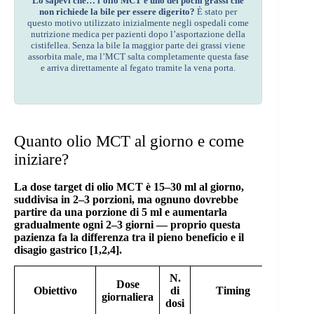
Lo sapevi che… l’olio MCT è uno dei pochi grassi che
non richiede la bile per essere digerito?
È stato per
questo motivo utilizzato inizialmente negli ospedali come
nutrizione medica per pazienti dopo l’asportazione della
cistifellea. Senza la bile la maggior parte dei grassi viene
assorbita male, ma l’MCT salta completamente questa fase
e arriva direttamente al fegato tramite la vena porta.
Quanto olio MCT al giorno e come
iniziare?
La dose target di olio MCT è 15–30 ml al giorno,
suddivisa in 2–3 porzioni, ma ognuno dovrebbe
partire da una porzione di 5 ml e aumentarla
gradualmente ogni 2–3 giorni — proprio questa
pazienza fa la differenza tra il pieno beneficio e il
disagio gastrico [1,2,4].
N.
Dose
Fo
Obiettivo
di
Timing
giornaliera
racco
dosi