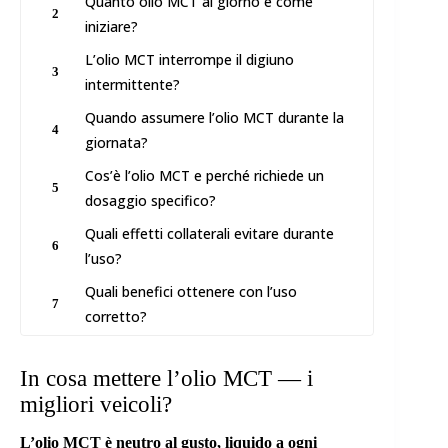
Quanto olio MCT al giorno e come
2
iniziare?
L’olio MCT interrompe il digiuno
3
intermittente?
Quando assumere l’olio MCT durante la
4
giornata?
Cos’è l’olio MCT e perché richiede un
5
dosaggio specifico?
Quali effetti collaterali evitare durante
6
l’uso?
Quali benefici ottenere con l’uso
7
corretto?
In cosa mettere l’olio MCT — i
migliori veicoli?
L’olio MCT è neutro al gusto, liquido a ogni