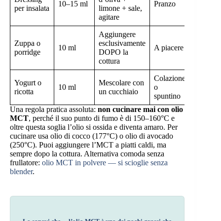
10–15 ml
Pranzo
Ottima
per insalata
limone + sale,
agitare
Aggiungere
Zuppa o
esclusivamente
10 ml
A piacere
Ottima
porridge
DOPO la
cottura
Colazione
Yogurt o
Mescolare con
10 ml
o
Ottima
ricotta
un cucchiaio
spuntino
Una regola pratica assoluta:
non cucinare mai con olio
MCT
, perché il suo punto di fumo è di 150–160°C e
oltre questa soglia l’olio si ossida e diventa amaro. Per
cucinare usa olio di cocco (177°C) o olio di avocado
(250°C). Puoi aggiungere l’MCT a piatti caldi, ma
sempre dopo la cottura. Alternativa comoda senza
frullatore:
olio MCT in polvere — si scioglie senza
blender
.