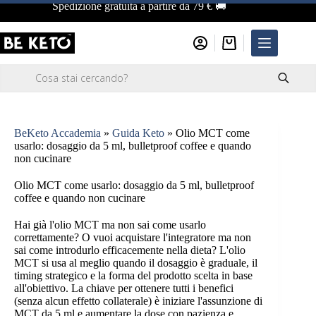
Salta
Spedizione gratuita a partire da 79 € 🚚
al
contenuto
Carrello
Ricerca
prodotti
BeKeto Accademia
»
Guida Keto
»
Olio MCT come
usarlo: dosaggio da 5 ml, bulletproof coffee e quando
non cucinare
Olio MCT come usarlo: dosaggio da 5 ml, bulletproof
coffee e quando non cucinare
Hai già l'olio MCT ma non sai come usarlo
correttamente? O vuoi acquistare l'integratore ma non
sai come introdurlo efficacemente nella dieta? L'olio
MCT si usa al meglio quando il dosaggio è graduale, il
timing strategico e la forma del prodotto scelta in base
all'obiettivo. La chiave per ottenere tutti i benefici
(senza alcun effetto collaterale) è iniziare l'assunzione di
MCT da 5 ml e aumentare la dose con pazienza e