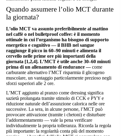
Quando assumere l’olio MCT durante
la giornata?
L’olio MCT va assunto preferibilmente al mattino
nel caffè o nel bulletproof coffee: è il momento
ottimale in cui l’organismo ha bisogno di supporto
energetico e cognitivo — il BHB nel sangue
raggiunge il picco in 60–90 minuti e alimenta il
cervello nelle prime ore più importanti della
giornata [1,2,4]. L’MCT è utile anche 30–60 minuti
prima di un allenamento di endurance —
come
carburante alternativo l’MCT risparmia il glicogeno
muscolare, un vantaggio particolarmente prezioso negli
sforzi superiori alle 2 ore.
L’MCT aggiunto al pranzo come dressing significa
sazietà prolungata tramite stimolo di CCK e PYY e
riduzione naturale dell’assunzione calorica nelle ore
successive. La sera, in alcune persone, l’MCT può
provocare attivazione (tramite i chetoni) e disturbare
l’addormentamento — vale la pena verificare
individualmente la propria tolleranza. Ricorda la regola
più importante: la regolarità conta più del momento