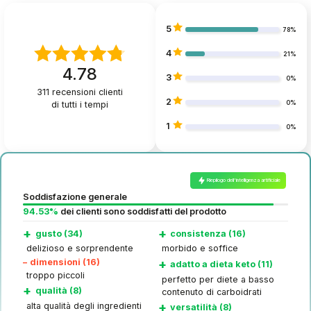
5
78%
4
21%
4.78
3
0%
311
recensioni clienti
2
di tutti i tempi
0%
1
0%
Riepilogo dell'intelligenza artificiale
Soddisfazione generale
94.53%
dei clienti sono soddisfatti del prodotto
+
+
gusto (34)
consistenza (16)
delizioso e sorprendente
morbido e soffice
–
dimensioni (16)
+
adatto a dieta keto (11)
troppo piccoli
perfetto per diete a basso
+
qualità (8)
contenuto di carboidrati
+
alta qualità degli ingredienti
versatilità (8)