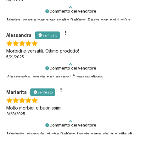
Commento del venditore
Marisa, grazie per aver scelto BeKeto! Resta con noi il più a
lungo possibile, continuiamo insieme questa avventura keto!
Alessandra
verificato
Morbidi e versatili. Ottimo prodotto!
5/21/2025
Commento del venditore
Alessandra, grazie per esserci! È meraviglioso
accompagnarti nella tua avventura keto.
Mariarita
verificato
Molto morbidi e buonissimi
3/28/2025
Commento del venditore
Mariarita, siamo felici che BeKeto faccia parte del tuo stile di
vita keto!