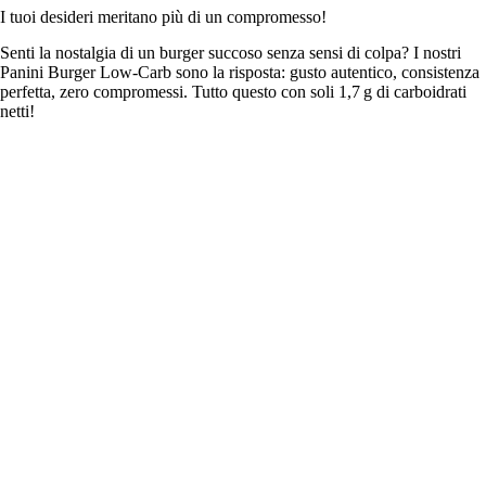
I tuoi desideri meritano più di un compromesso!
Senti la nostalgia di un burger succoso senza sensi di colpa? I nostri
Panini Burger Low-Carb sono la risposta: gusto autentico, consistenza
perfetta, zero compromessi. Tutto questo con soli 1,7 g di carboidrati
netti!
4,99
€
Aggiungi al carrello
Provalo e innamorati
IL BURGER KETO PERFETTO ESISTE
Immagina il momento in cui mordi il tuo burger... La crosta croccante
cede a un interno soffice e arioso, capace di assorbire i succhi della
carne e delle salse. Il sapore neutro del panino esalta gli ingredienti,
mentre la sua struttura resistente mantiene tutto compatto fino all’ultimo
morso. Che tu voglia un cheeseburger classico per colazione, un
gourmet burger con avocado a pranzo o un fit-burger post-allenamento
– i nostri panini sono la base perfetta per ogni creazione. Concediti il