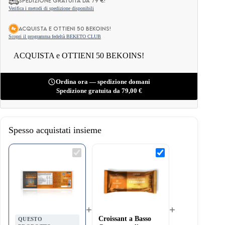
Spedizione gratuita da 79 €!
Verifica i metodi di spedizione disponibili
ACQUISTA e OTTIENI 50 BEKOINS!
Scopri il programma fedeltà BEKETO CLUB
ACQUISTA e OTTIENI 50 BEKOINS!
Ordina ora — spedizione domani
Spedizione gratuita da
79,00
€
Spesso acquistati insieme
Panini
Croissant
Keto
a
Senza
Basso
Glutine
Contenuto
per
di
Burger
Carboidrati
2x85g
50g
+
+
Croissant a Basso
QUESTO