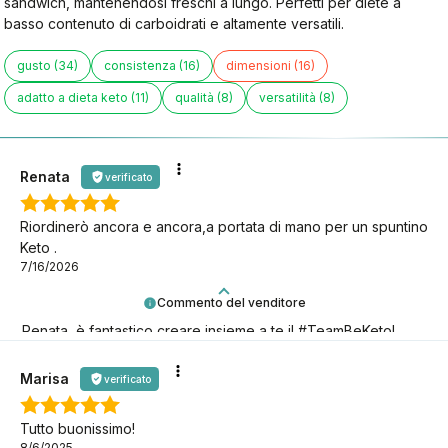
sandwich, mantenendosi freschi a lungo. Perfetti per diete a
basso contenuto di carboidrati e altamente versatili.
gusto (34)
consistenza (16)
dimensioni (16)
adatto a dieta keto (11)
qualità (8)
versatilità (8)
Renata
verificato
Riordinerò ancora e ancora,a portata di mano per un spuntino
Keto .
7/16/2026
Commento del venditore
Renata, è fantastico creare insieme a te il #TeamBeKeto!
Grazie per esserci!
Marisa
verificato
Tutto buonissimo!
8/6/2025