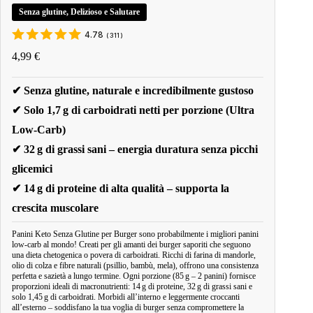
Senza glutine, Delizioso e Salutare
4.78
(
311
)
4,99
€
✔ Senza glutine, naturale e incredibilmente gustoso
✔ Solo 1,7 g di carboidrati netti per porzione (Ultra
Low-Carb)
✔ 32 g di grassi sani – energia duratura senza picchi
glicemici
✔ 14 g di proteine di alta qualità – supporta la
crescita muscolare
Panini Keto Senza Glutine per Burger sono probabilmente i migliori panini
low-carb al mondo! Creati per gli amanti dei burger saporiti che seguono
una dieta chetogenica o povera di carboidrati. Ricchi di farina di mandorle,
olio di colza e fibre naturali (psillio, bambù, mela), offrono una consistenza
perfetta e sazietà a lungo termine. Ogni porzione (85 g – 2 panini) fornisce
proporzioni ideali di macronutrienti: 14 g di proteine, 32 g di grassi sani e
solo 1,45 g di carboidrati. Morbidi all’interno e leggermente croccanti
all’esterno – soddisfano la tua voglia di burger senza compromettere la