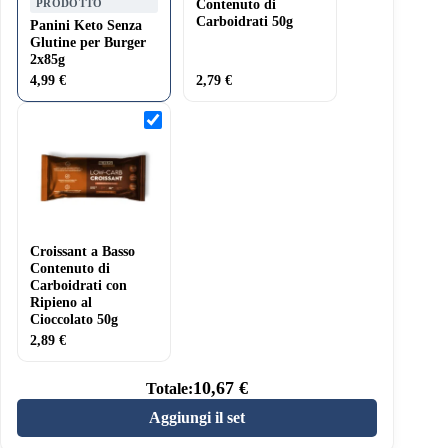
PRODOTTO
Contenuto di
Carboidrati 50g
Panini Keto Senza
Glutine per Burger
2x85g
4,99
€
2,79
€
Croissant
a
Basso
Contenuto
di
Carboidrati
con
Ripieno
al
Croissant a Basso
Cioccolato
50g
Contenuto di
Carboidrati con
Ripieno al
Cioccolato 50g
2,89
€
10,67
€
Totale:
Aggiungi il set