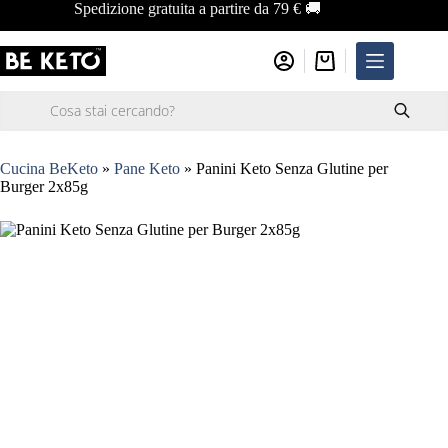
Salta
Spedizione gratuita a partire da 79 € 🚚
al
contenuto
Carrello
Ricerca
prodotti
Cucina BeKeto
»
Pane Keto
»
Panini Keto Senza Glutine per
Burger 2x85g