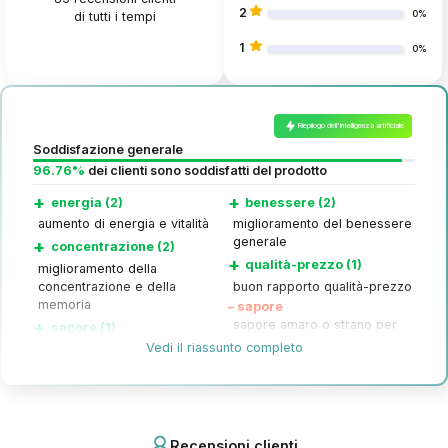
2
di tutti i tempi
0%
1
0%
Riepilogo dell'intelligenza artificiale
Soddisfazione generale
96.76%
dei clienti sono soddisfatti del prodotto
+
+
energia (2)
benessere (2)
aumento di energia e vitalità
miglioramento del benessere
generale
+
concentrazione (2)
+
qualità-prezzo (1)
miglioramento della
concentrazione e della
buon rapporto qualità-prezzo
memoria
–
sapore
+
sapore amaro o strano per
sapore (1)
alcuni
Vedi il riassunto completo
sapore piacevole e dolce per
alcuni
Recensioni clienti