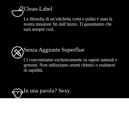
Clean-Label
La filosofia di un’etichetta corta e pulita è stata la
nostra missione fin dall’inizio. Ti garantiamo che
sarà sempre così.
Senza Aggiunte Superflue
Ci concentriamo esclusivamente su sapori naturali e
genuini. Non utilizziamo aromi chimici o esaltatori
di sapidità.
In una parola? Sexy.
Scopri il segreto di BeKeto. Prova i nostri prodotti,
esplora i loro ingredienti e sapori. Diventa la
24,90
€
Aggiungi al carrello
migliore versione di te stesso.
BE KETO. BE
SEXY.