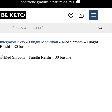
Salta
Spedizione gratuita a partire da 79 € 🚚
al
contenuto
Carrello
Ricerca
prodotti
Integratori Keto
»
Funghi Medicinali
»
Med Shroom – Funghi
Reishi – 30 bustine