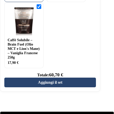
Caffè
Solubile
–
Brain
Fuel
(Olio
MCT
e
Lion's
Caffè Solubile –
Mane)
–
Brain Fuel (Olio
Vaniglia
MCT e Lion's Mane)
Francese
– Vaniglia Francese
250g
250g
17,90
€
60,70
€
Totale:
Aggiungi il set