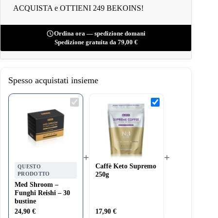
ACQUISTA e OTTIENI 249 BEKOINS!
Ordina ora — spedizione domani
Spedizione gratuita da
79,00
€
Spesso acquistati insieme
Med
Caffè
Shroom
Keto
–
Supremo
Funghi
250g
Reishi
–
30
bustine
+
+
Caffè Keto Supremo
QUESTO
PRODOTTO
250g
Med Shroom –
Funghi Reishi – 30
bustine
24,90
€
17,90
€