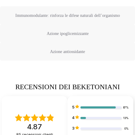
Immunomodulante: rinforza le difese naturali dell’organismo
Azione ipoglicemizzante
Azione antiossidante
RECENSIONI DEI BEKETONIANI
5
87%
4
13%
4.87
3
0%
85
recensioni clienti