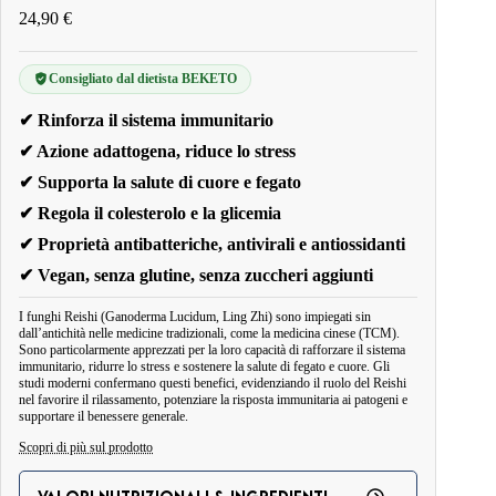
24,90
€
Consigliato dal dietista BEKETO
✔ Rinforza il sistema immunitario
✔ Azione adattogena, riduce lo stress
✔ Supporta la salute di cuore e fegato
✔ Regola il colesterolo e la glicemia
✔ Proprietà antibatteriche, antivirali e antiossidanti
✔ Vegan, senza glutine, senza zuccheri aggiunti
I funghi Reishi (Ganoderma Lucidum, Ling Zhi) sono impiegati sin
dall’antichità nelle medicine tradizionali, come la medicina cinese (TCM).
Sono particolarmente apprezzati per la loro capacità di rafforzare il sistema
immunitario, ridurre lo stress e sostenere la salute di fegato e cuore. Gli
studi moderni confermano questi benefici, evidenziando il ruolo del Reishi
nel favorire il rilassamento, potenziare la risposta immunitaria ai patogeni e
supportare il benessere generale.
Scopri di più sul prodotto
I triterpeni estratti dal carpoforo del fungo possiedono proprietà
oncoterapiche: studi ne hanno mostrato l’azione epatoprotettiva,