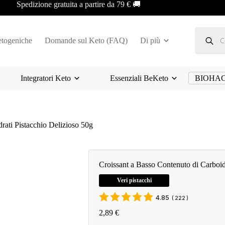
Spedizione gratuita a partire da 79 € 🚚
Ricerca
prodotti
etogeniche
Domande sul Keto (FAQ)
Di più
Integratori Keto
Essenziali BeKeto
BIOHA
rati Pistacchio Delizioso 50g
Croissant a Basso Contenuto di Carboid
Veri pistacchi
4.85
(
222
)
2,89
€