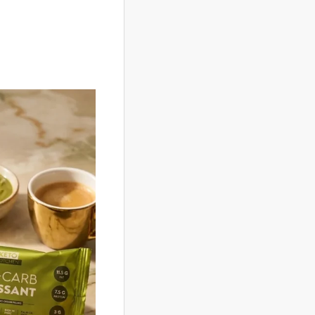
burro, crema di pistacchio (proteine del l
pistacchi (5%), proteine del riso, edulcora
emulsionanti: lecitina di girasole, mono- e 
conservante: sorbato di potassio, edulco
Informazioni sugli allergeni
pistacchi
.
Peso netto: