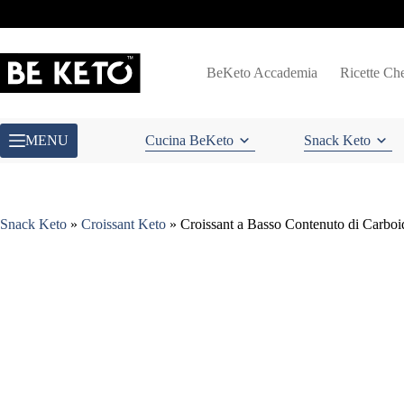
Salta
al
contenuto
BeKeto Accademia
Ricette Ch
MENU
Cucina BeKeto
Snack Keto
Snack Keto
»
Croissant Keto
»
Croissant a Basso Contenuto di Carboid