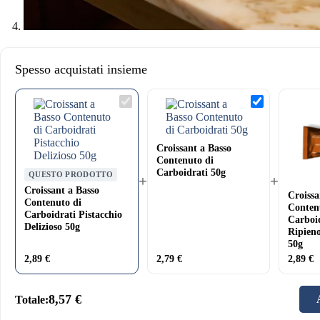
Spesso acquistati insieme
Croissant
Croissant
a
a
Basso
Basso
Contenuto
Contenuto
di
di
Croissant a Basso
Carboidrati
Carboidrati
Contenuto di
Pistacchio
50g
Carboidrati 50g
Delizioso
QUESTO PRODOTTO
+
+
50g
Croissant a Basso
Croissa
Contenuto di
Conten
Carboidrati Pistacchio
Carboi
Delizioso 50g
Ripieno
50g
2,89
€
2,79
€
2,89
€
8,57
€
Totale: