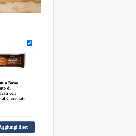
Croissant
a
Basso
Contenuto
di
Carboidrati
con
Ripieno
al
nt a Basso
Cioccolato
50g
uto di
drati con
 al Cioccolato
Aggiungi il set