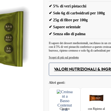
✔ 5% di veri pistacchi
✔ Solo 6g di carboidrati per 100g
✔ 25g di fibre per 100g
✔ Sapore orientale
✔ Senza olio di palma
Il sapore dei dessert mediorientali, racchiuso in un c
con il 5% di veri pistacchi conferisce a questo croiss
burroso, ripieno cremoso e solo 6g di carboidrati per
Scopri di più sul prodotto
Il Croissant a Basso Contenuto di Carboidrati Pistacc
VALORI NUTRIZIONALI & INGR
L'impasto burroso nasconde un ripieno cremoso con il 
nocciolato. Grazie al basso contenuto di carboidrati e a
Altri gusti:
keto e low-carb. Senza zuccheri aggiunti, senza olio d
luogo fresco e asciutto.
Valori 
Porzione:
Porzioni per confezione:
Classico
con Ripieno al