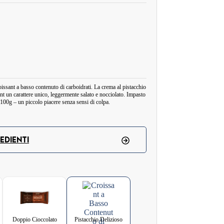
roissant a basso contenuto di carboidrati. La crema al pistacchio
ant un carattere unico, leggermente salato e nocciolato. Impasto
 100g – un piccolo piacere senza sensi di colpa.
hio Delizioso è un viaggio di sapori in Medio Oriente.
EDIENTI
5% di veri pistacchi che conferiscono il caratteristico gusto
ll'alto contenuto di fibre, si integra perfettamente nelle diete
i palma. Contiene glutine, latte e pistacchi. Conservare in
nutrizionali
1 croissant (50 g)
Doppio Cioccolato
Pistacchio Delizioso
1