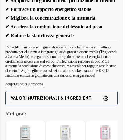
✔ Supporta l'organismo nella produzione di chetoni
✔ Fornisce un apporto energetico stabile
✔ Migliora la concentrazione e la memoria
✔ Accelera la combustione del tessuto adiposo
✔ Riduce la stanchezza generale
L’olio MCT in polvere al gusto di cocco e cioccolato bianco è un ottimo
prodotto per chi inizia a integrare gli acidi grassi a catena media (Trigliceridi
a Catena Media), che garantiscono un rapido aumento di energia fornita
direttamente al cervello e al corpo. L’integrazione regolare di olio MCT
aumenta la produzione di corpi chetonici, essenziali per raggiungere lo stato
di chetosi. Aggiungilo senza esitazione al tuo shake o smoothie KETO
mattutino e inizia la giornata con una carica di energia stabile!
Scopri di più sul prodotto
La dose giornaliera di olio MCT in polvere BeKeto al gusto di cocco
VALORI NUTRIZIONALI & INGREDIENTI
naturale e cioccolato bianco aumenta la chiarezza mentale, fornisce energia e
riduce la sensazione di stanchezza. Studi hanno dimostrato che l'olio MCT è
Altri gusti:
un prodotto eccellente per chi desidera perdere peso.
Valori nutrizionali
L'olio MCT riduce l'appetito e garantisce una sensazione di sazietà,
permettendoti di mangiare meno e di non avere voglia di spuntini. Inoltre, i
Dimensione della
1 cucchiaio (circa 10