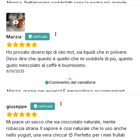
Monica, BeKetonians soddisfatti sono la nostra più grande
gioia! Grazie per esserci.
Marzia
verificato
Ho provato diversi tipi di olio mct, sia liquidi che in polvere.
Devo dire che questo è quello che mi soddisfa di più, questo
gusto mescolato al caffè è buonissimo.
6/10/2025
Commento del venditore
Marzia, grazie per esserci! È meraviglioso accompagnarti
nella tua avventura keto.
giuseppe
verificato
Mi piace un sacco che sia cioccolato naturale, niente
robaccia strana. Il sapore è così naturale che lo uso anche
nello yogurt, una vera chicca! 😍 Perfetto per i miei frullati