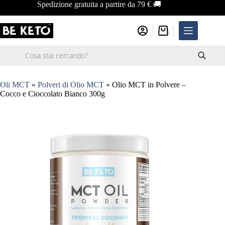
Salta
Spedizione gratuita a partire da 79 € 🚚
al
contenuto
Carrello
Ricerca
prodotti
Oli MCT
»
Polveri di Olio MCT
»
Olio MCT in Polvere –
Cocco e Cioccolato Bianco 300g