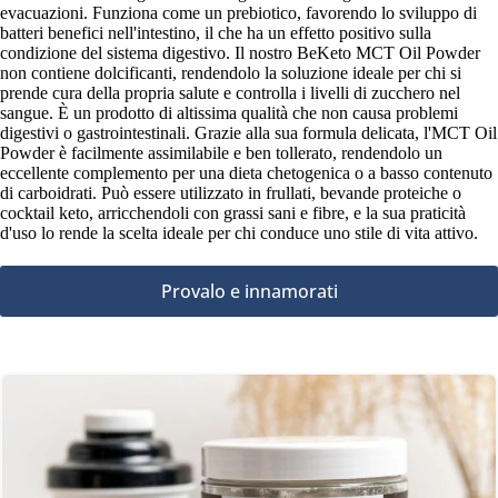
evacuazioni. Funziona come un prebiotico, favorendo lo sviluppo di
batteri benefici nell'intestino, il che ha un effetto positivo sulla
condizione del sistema digestivo. Il nostro BeKeto MCT Oil Powder
non contiene dolcificanti, rendendolo la soluzione ideale per chi si
prende cura della propria salute e controlla i livelli di zucchero nel
sangue. È un prodotto di altissima qualità che non causa problemi
digestivi o gastrointestinali. Grazie alla sua formula delicata, l'MCT Oil
Powder è facilmente assimilabile e ben tollerato, rendendolo un
eccellente complemento per una dieta chetogenica o a basso contenuto
di carboidrati. Può essere utilizzato in frullati, bevande proteiche o
cocktail keto, arricchendoli con grassi sani e fibre, e la sua praticità
d'uso lo rende la scelta ideale per chi conduce uno stile di vita attivo.
Provalo e innamorati