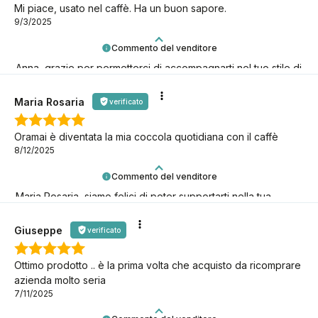
Mi piace, usato nel caffè. Ha un buon sapore.
9/3/2025
Commento del venditore
Anna, grazie per permetterci di accompagnarti nel tuo stile di
vita low-carb!
Maria Rosaria
verificato
Oramai è diventata la mia coccola quotidiana con il caffè
8/12/2025
Commento del venditore
Maria Rosaria, siamo felici di poter supportarti nella tua
missione keto!
Giuseppe
verificato
Ottimo prodotto .. è la prima volta che acquisto da ricomprare
azienda molto seria
7/11/2025