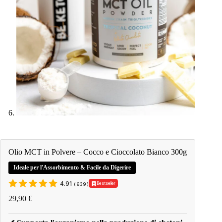
Olio MCT in Polvere – Cocco e Cioccolato Bianco 300g
Ideale per l'Assorbimento & Facile da Digerire
4.91
Bestseller
(
639
)
29,90
€