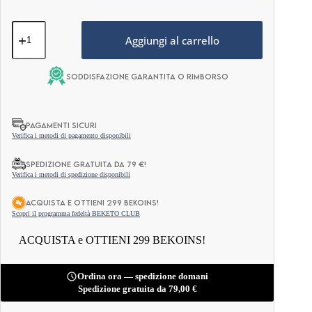
Olio
MCT
Aggiungi al carrello
in
Polvere
–
Soddisfazione garantita o rimborso
Cocco
e
Cioccolato
Bianco
PAGAMENTI SICURI
300g
Verifica i metodi di pagamento disponibili
quantità
Spedizione gratuita da 79 €!
Verifica i metodi di spedizione disponibili
ACQUISTA e OTTIENI 299 BEKOINS!
Scopri il programma fedeltà BEKETO CLUB
ACQUISTA e OTTIENI 299 BEKOINS!
Ordina ora — spedizione domani
Spedizione gratuita da
79,00
€