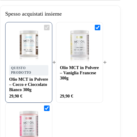
Spesso acquistati insieme
Olio
Olio
MCT
MCT
in
in
Polvere
Polvere
–
–
Cocco
Vaniglia
e
Francese
Cioccolato
300g
+
+
Bianco
300g
Olio MCT in Polvere
QUESTO
PRODOTTO
– Vaniglia Francese
300g
Olio MCT in Polvere
– Cocco e Cioccolato
Bianco 300g
29,90
€
29,90
€
Olio
MCT
in
Polvere
–
Fragola
Fresca