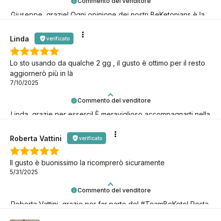
Commento del venditore
Giuseppe, grazie! Ogni opinione dei nostri BeKetonians è la
conferma che stiamo andando nella giusta direzione!
Linda
verificato
Lo sto usando da qualche 2 gg , il gusto è ottimo per il resto
aggiornerò più in là
7/10/2025
Commento del venditore
Linda, grazie per esserci! È meraviglioso accompagnarti nella
tua avventura keto.
Roberta Vattini
verificato
Il gusto è buonissimo la ricomprerò sicuramente
5/31/2025
Commento del venditore
Roberta Vattini, grazie per far parte del #TeamBeKeto! Resta
con noi il più a lungo possibile!