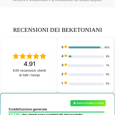
RECENSIONI DEI BEKETONIANI
5
92%
4
8%
4.91
3
1%
639
recensioni clienti
2
di tutti i tempi
0%
1
0%
Riepilogo dell'intelligenza artificiale
Soddisfazione generale
97.73%
dei clienti sono soddisfatti del prodotto