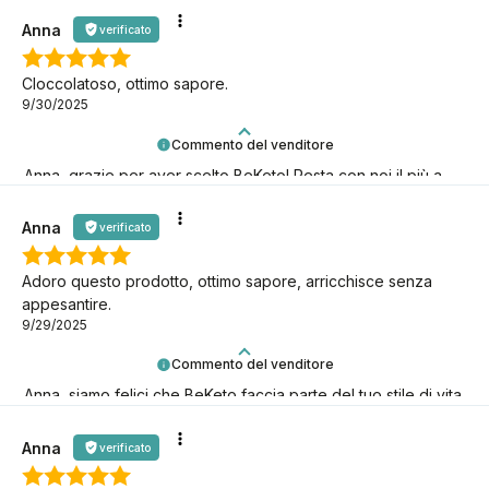
Anna
verificato
CIoccolatoso, ottimo sapore.
9/30/2025
Commento del venditore
Anna, grazie per aver scelto BeKeto! Resta con noi il più a
lungo possibile, continuiamo insieme questa avventura keto!
Anna
verificato
Adoro questo prodotto, ottimo sapore, arricchisce senza
appesantire.
9/29/2025
Commento del venditore
Anna, siamo felici che BeKeto faccia parte del tuo stile di vita
keto!
Anna
verificato