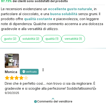
97.73%
dei clienti sono soddisfatti del prodotto
Le recensioni evidenziano un
eccellente gusto naturale
, in
particolare al cioccolato, e una
buona solubilità
senza grumi. Il
prodotto offre
qualità costante
e piacevolezza, con leggere
note di dipendenza. Qualche commento accenna a una dolcezza
gradevole e alla versatilità di utilizzo.
gusto (2)
solubilità (2)
qualità (1)
versatilità (1)
Monica
verificato
Direi che è perfetto così.... non trovo ci sia da migliorare. È
gradevole e si scioglie alla perfezione! Soddisfattissimo!👍️
9/30/2025
Commento del venditore