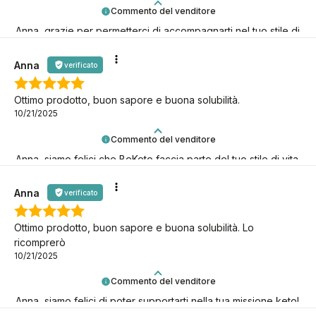
Commento del venditore
Anna, grazie per permetterci di accompagnarti nel tuo stile di
vita low-carb!
Anna
verificato
Ottimo prodotto, buon sapore e buona solubilità.
10/21/2025
Commento del venditore
Anna, siamo felici che BeKeto faccia parte del tuo stile di vita
keto!
Anna
verificato
Ottimo prodotto, buon sapore e buona solubilità. Lo
ricomprerò
10/21/2025
Commento del venditore
Anna, siamo felici di poter supportarti nella tua missione keto!