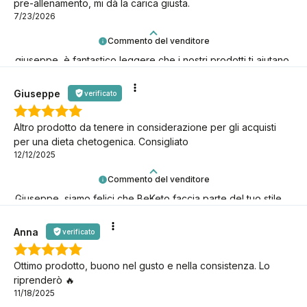
pre-allenamento, mi dà la carica giusta.
7/23/2026
Commento del venditore
giuseppe, è fantastico leggere che i nostri prodotti ti aiutano
nelle tue sfide keto!
Giuseppe
verificato
Altro prodotto da tenere in considerazione per gli acquisti
per una dieta chetogenica. Consigliato
12/12/2025
Commento del venditore
Giuseppe, siamo felici che BeKeto faccia parte del tuo stile
di vita keto!
Anna
verificato
Ottimo prodotto, buono nel gusto e nella consistenza. Lo
riprenderò 🔥
11/18/2025