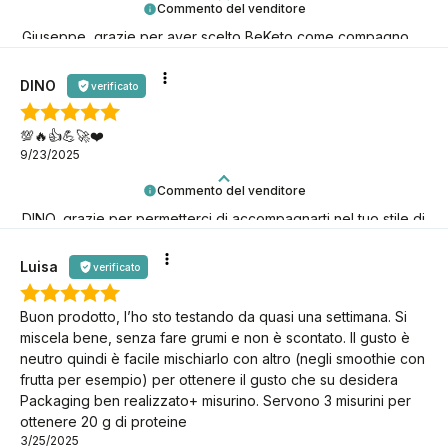
Commento del venditore
Giuseppe, grazie per aver scelto BeKeto come compagno
della tua avventura keto!
DINO
verificato
💯🔥👍️💪🚀❤️
9/23/2025
Commento del venditore
DINO, grazie per permetterci di accompagnarti nel tuo stile di
vita low-carb!
Luisa
verificato
Buon prodotto, l’ho sto testando da quasi una settimana. Si
miscela bene, senza fare grumi e non è scontato. Il gusto è
neutro quindi è facile mischiarlo con altro (negli smoothie con
frutta per esempio) per ottenere il gusto che su desidera
Packaging ben realizzato+ misurino. Servono 3 misurini per
ottenere 20 g di proteine
3/25/2025