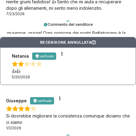
niente grumi fastidiosi! 👍 Sento che mi aiuta a recuperare
dopo gli allenamenti, mi sento meno indolenzito.
7/23/2026
Commento del venditore
giuseppe, grazie! Ogni opinione dei nostri BeKetonians è la
conferma che stiamo andando nella giusta direzione!
RECENSIONE ANNULLATA
?
Netania
verificato
👍️👍️
5/20/2026
Giuseppe
verificato
Si dovrebbe migliorare la consistenza comunque diciamo che
ci siamo
1/2/2026