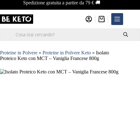
Salta
Spedizione gratuita a partire da 79 € 🚚
al
contenuto
Carrello
Ricerca
prodotti
Proteine in Polvere
»
Proteine in Polvere Keto
»
Isolato
Proteico Keto con MCT – Vaniglia Francese 800g