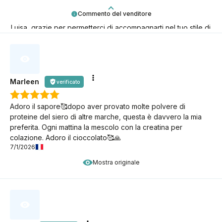
Commento del venditore
Luisa, grazie per permetterci di accompagnarti nel tuo stile di
vita low-carb!
Marleen
verificato
Adoro il sapore🥰dopo aver provato molte polvere di
proteine del siero di altre marche, questa è davvero la mia
preferita. Ogni mattina la mescolo con la creatina per
colazione. Adoro il cioccolato🥰🙏
7/1/2026
Mostra originale