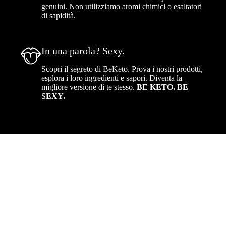
genuini. Non utilizziamo aromi chimici o esaltatori
di sapidità.
In una parola? Sexy.
Scopri il segreto di BeKeto. Prova i nostri prodotti,
esplora i loro ingredienti e sapori. Diventa la
migliore versione di te stesso.
BE KETO. BE
SEXY.
46,90
€
Aggiungi al carrello
MCT + PROTEINE