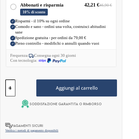
*RI% Assunzione di riferimento di un adulto medio (8400 kJ / 2000
42,21
€
Abbonati e risparmia
46,90
€
kcal). Assunzione di riferimento per porzione.
10% di sconto
Peso Netto:
300 G
Risparmi - il 10% su ogni ordine
✓
Comodo e sano - ordini una volta, costruisci abitudini
✓
sane
Spedizione gratuita - per ordini da
79,00
€
✓
Pieno controllo - modifichi o annulli quando vuoi
✓
Frequenza:
Consegna ogni 30 giorni
Con tecnologia:
Isolato
Proteico
Aggiungi al carrello
Keto
con
MCT
Soddisfazione garantita o rimborso
–
Vaniglia
Francese
800g
PAGAMENTI SICURI
quantità
Verifica i metodi di pagamento disponibili