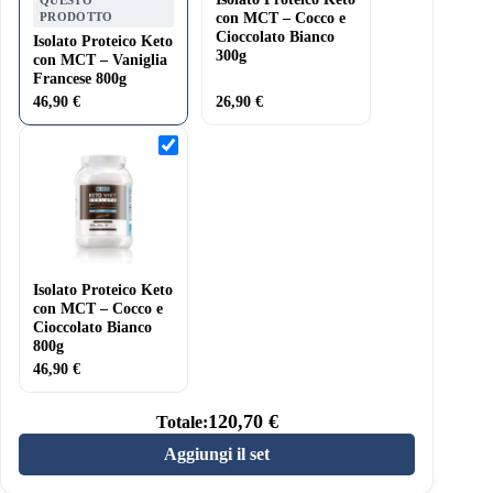
300g
PRODOTTO
con MCT – Cocco e
Cioccolato Bianco
Isolato Proteico Keto
300g
con MCT – Vaniglia
Francese 800g
46,90
€
26,90
€
Isolato
Proteico
Keto
con
MCT
–
Cocco
e
Cioccolato
Isolato Proteico Keto
Bianco
800g
con MCT – Cocco e
Cioccolato Bianco
800g
46,90
€
120,70
€
Totale:
Aggiungi il set