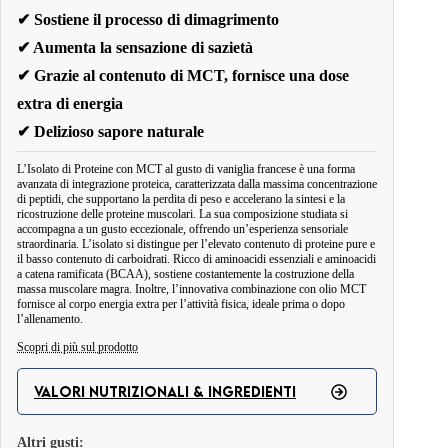
✔ Sostiene il processo di dimagrimento
✔ Aumenta la sensazione di sazietà
✔ Grazie al contenuto di MCT, fornisce una dose
extra di energia
✔ Delizioso sapore naturale
L’Isolato di Proteine con MCT al gusto di vaniglia francese è una forma
avanzata di integrazione proteica, caratterizzata dalla massima concentrazione
di peptidi, che supportano la perdita di peso e accelerano la sintesi e la
ricostruzione delle proteine muscolari. La sua composizione studiata si
accompagna a un gusto eccezionale, offrendo un’esperienza sensoriale
straordinaria. L’isolato si distingue per l’elevato contenuto di proteine pure e
il basso contenuto di carboidrati. Ricco di aminoacidi essenziali e aminoacidi
a catena ramificata (BCAA), sostiene costantemente la costruzione della
massa muscolare magra. Inoltre, l’innovativa combinazione con olio MCT
fornisce al corpo energia extra per l’attività fisica, ideale prima o dopo
l’allenamento.
Scopri di più sul prodotto
È importante ricordare che, a differenza di altri mix e polveri, l'isolato di
VALORI NUTRIZIONALI & INGREDIENTI
proteine del siero di latte contiene la quantità più alta di proteine pure e la
percentuale più bassa di carboidrati grazie al processo di filtrazione che
Altri gusti: