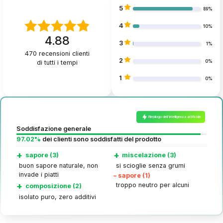
5
89%
4
10%
4.88
3
1%
470
recensioni clienti
2
di tutti i tempi
0%
1
0%
Riepilogo dell'intelligenza artificiale
Soddisfazione generale
97.02%
dei clienti sono soddisfatti del prodotto
+
+
sapore (3)
miscelazione (3)
buon sapore naturale, non
si scioglie senza grumi
invade i piatti
–
sapore (1)
+
troppo neutro per alcuni
composizione (2)
isolato puro, zero additivi