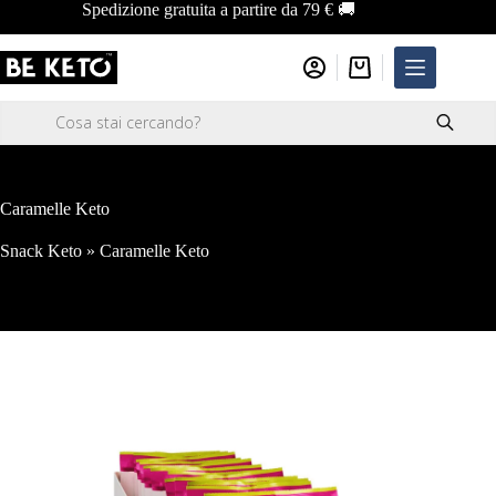
Salta
Spedizione gratuita a partire da 79 € 🚚
al
contenuto
Carrello
Ricerca
prodotti
Caramelle Keto
Snack Keto
»
Caramelle Keto