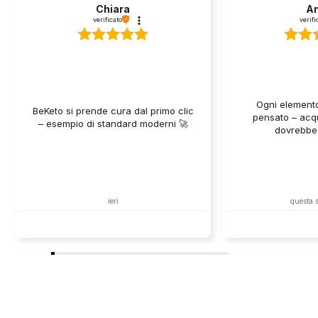
Chiara
A
verificato
verifi
Ogni element
BeKeto si prende cura dal primo clic
pensato – acqu
– esempio di standard moderni 🚀
dovrebbe 
ieri
questa 
Commento del venditore
Commento 
Chiara, grazie per far parte dell’incredibile
Anna, grazie a recen
armata dei BeKetonians insieme a noi!
sentiamo che la nos
davvero senso! È fan
noi!