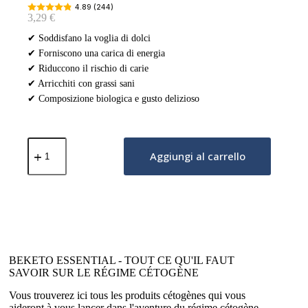
4.89 (244)
3,29
€
✔ Soddisfano la voglia di dolci
✔ Forniscono una carica di energia
✔ Riduccono il rischio di carie
✔ Arricchiti con grassi sani
✔ Composizione biologica e gusto delizioso
Caramelle
Keto
Aggiungi al carrello
–
Mix
di
Frutta
70g
quantità
BEKETO ESSENTIAL - TOUT CE QU'IL FAUT
SAVOIR SUR LE RÉGIME CÉTOGÈNE
Vous trouverez ici tous les produits cétogènes qui vous
aideront à vous lancer dans l'aventure du régime cétogène