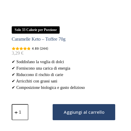
Solo 33 Calorie per Porzione
Caramelle Keto – Toffee 70g
4.89 (244)
3,29
€
✔ Soddisfano la voglia di dolci
✔ Forniscono una carica di energia
✔ Riduccono il rischio di carie
✔ Arricchiti con grassi sani
✔ Composizione biologica e gusto delizioso
Caramelle
Keto
Aggiungi al carrello
–
Toffee
70g