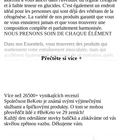
et à faible teneur en glucides. C'est également un endroit
idéal pour les personnes qui sont déjà des vétérans de la
cétogénèse. La variété de nos produits garantit que vous
ne vous ennuierez jamais et que vous trouverez une
composition complète et parfaitement harmonisée.
NOUS PRENONS SOIN DE CHAQUE ÉLÉMENT
Dans nos Essentiels, vous trouverez des produits qui
soutiennent votre entraînement musculaire, mais qui
accélèrent également le processus de récupération après
Přečtěte si více +
l'entraînement. Il existe également des tests en bandelettes
pour mesurer le niveau de cétose.
QU'IL FAUT RETENIR !
L'huile MCT fait partie intégrante de tout régime cétogène
ou à faible teneur en glucides. Vous pouvez la trouver
sous sa forme liquide la plus classique, que vous pouvez
Více než 26500+ vynikajících recenzí
ajouter littéralement partout - dans votre café du matin,
Společnost BeKeto je známá svými výjimečnými
votre smoothie céto et tout autre repas. Vous pouvez
službami a špičkovými produkty. O tom se mohou
également trouver l'huile MCT sous une forme fluide et
přesvědčit lidé z #BeKeto ve 29 zemích!
aromatisée.
Každý den odesíláme stovky balíčků a získáváme od vás
skvělou zpětnou vazbu. Děkujeme vám.